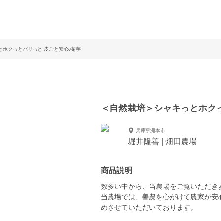
とホクっとパリっと 皮ごと安心♪菊芋
＜自然栽培＞シャキっとホクっ
兵庫県洲本市
堀井隆善 | 畑田農場
商品説明
数多い中から、当農場をご覧いただき
当農場では、善農を心がけて農家が安
めさせていただいております。