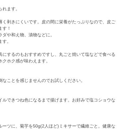
られます。
薄く剥きにくいです。皮の間に栄養がたっぷりなので、皮ご
ます！
ラダや和え物、漬物などに。
ます。
具にするのもおすすめですし、丸ごと焼いて塩などで食べる
ホクホク感が味わえます。
倒なことを感じませんのでお試しください。
イルできつね色になるまで揚げます。お好みで塩コショウな
ーツに、菊芋を50g(2人ほど)ミキサーで繊維ごと。健康な