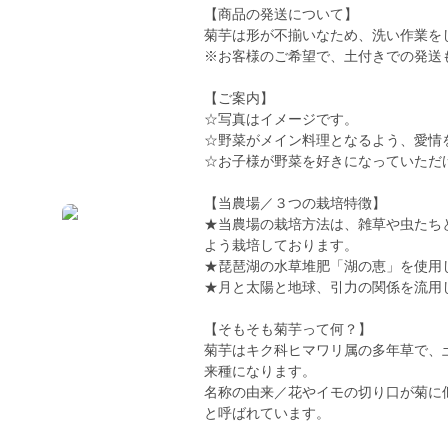
【商品の発送について】
菊芋は形が不揃いなため、洗い作業を
※お客様のご希望で、土付きでの発送
【ご案内】
☆写真はイメージです。
☆野菜がメイン料理となるよう、愛情
☆お子様が野菜を好きになっていただ
【当農場／３つの栽培特徴】
★当農場の栽培方法は、雑草や虫たち
よう栽培しております。
★琵琶湖の水草堆肥「湖の恵」を使用
★月と太陽と地球、引力の関係を流用
【そもそも菊芋って何？】
菊芋はキク科ヒマワリ属の多年草で、
来種になります。
名称の由来／花やイモの切り口が菊に
と呼ばれています。