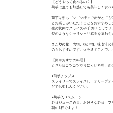
【どうやって食べるの？】
菊芋は生でも加熱しても美味しく食べ
菊芋は形もゴツゴツ様々で皮がとても
とお楽しみいただくことをおすすめし
生の状態でスライスや千切りにしてサ
梨のようなシャリシャリ感覚を味わえ
また炒め物、煮物、揚げ物、味噌汁の
のもおすすめです。火を通すことで、
【簡単おすすめ料理】
☆見た目ゴツゴツやりにくい料理、面
●菊芋チップス
スライサーでスライスし、オリーブオ
どでお楽しみください。
●菊芋入りスムージー
野菜ジュース適量、お好きな野菜、フル
朝の1杯ですよ！