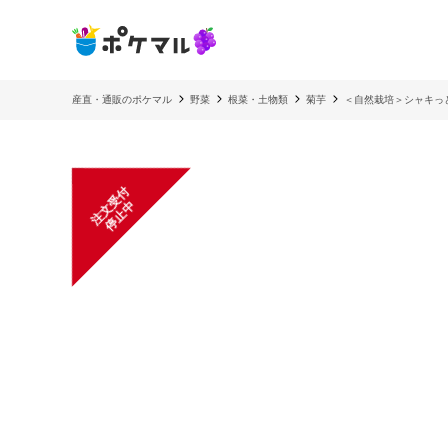
産直・通販のポケマル
野菜
根菜・土物類
菊芋
＜自然栽培＞シャキっ
注
文
受
付
停
止
中