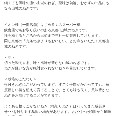
細くても風味の濃い山城のねぎ。薬味は勿論、おかずの一品にも
なる山城のねぎです♪
イオン様（一部店舗）はじめ多くのスーパー様、
飲食店でもお取り扱いのある京都･山城のねぎです。
種を植えるところから出荷まで当社一括管理しております。
同じ京都の「九条ねぎよりもおいしい」とお声をいただく京都山
城のねぎです。
＜味＞
切った瞬間香る、味・風味が豊かな山城のねぎです。
ねぎが嫌いな方が絶対食べれないねぎを目指しています。
＜栽培のこだわり＞
根付きねぎにこだわっています。すごく手間がかかってでも、毎
度新しい苗を植えて育てることで、とても味も良く、風味豊かな
ねぎをお届けすることができます。
よくある根っこがないねぎ（根切りねぎ）は刈ってまた成長さ
せ･･･を繰り返す為固い場合があります。また刈った瞬間から風味