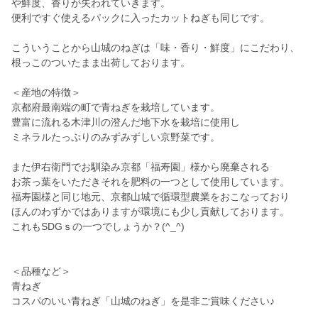
や鮮度、香りが失われていきます。
便利ですぐ使えるパックに入ったカットねぎも同じです。
こういうことから山城のねぎは「味・香り・鮮度」にこだわり、
根っこのついたまま出荷しております。
＜産地の特徴＞
京都府最南端の町で青ねぎを栽培しています。
豊富に流れる木津川の澄んだ地下水を栽培に使用し
ミネラルたっぷりのみずみずしい京野菜です。
また伊右衛門でお馴染み京都「福寿園」様から廃棄される
お茶っ葉をいただきそれを肥料の一つとして使用しています。
福寿園様と同じ地元、京都山城で循環型農業をおこなっており
ほんのわずかではありますが環境にも少し貢献しております。
これもSDGｓの一つでしょうか？(^_^)
＜品種など＞
青ねぎ
コスパのいい青ねぎ「山城のねぎ」を是非ご賞味ください♪