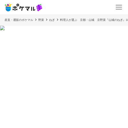
産直・通販のポケマル
野菜
ねぎ
料理人が選ぶ 京都・山城 京野菜『山城のねぎ』1k