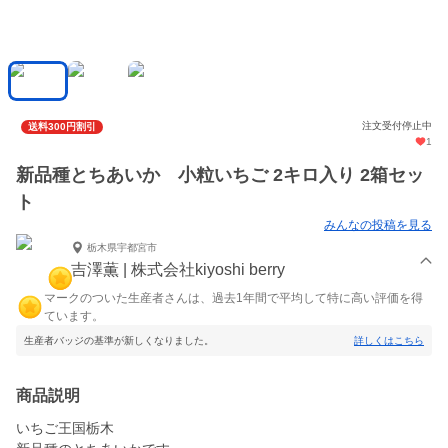
注文受付停止中
送料300円割引
1
新品種とちあいか 小粒いちご 2キロ入り 2箱セッ
ト
みんなの投稿を見る
栃木県宇都宮市
吉澤薫 | 株式会社kiyoshi berry
マークのついた生産者さんは、過去1年間で平均して特に高い評価を得
ています。
生産者バッジの基準が新しくなりました。
詳しくはこちら
商品説明
いちご王国栃木