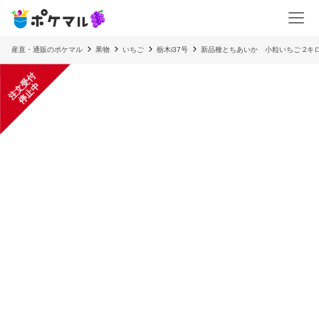
産直・通販のポケマル
果物
いちご
栃木i37号
新品種とちあいか 小粒いちご 2キロ
注
文
受
付
停
止
中