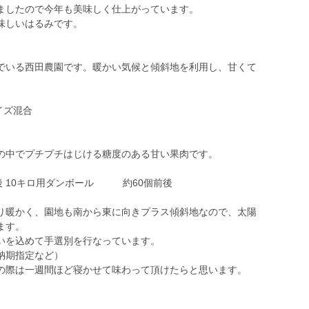
ましたので今年も美味しく仕上がっています。
味しいはるみです。
でいる西田農園です。暖かい気候と傾斜地を利用し、甘くて
イズ混合
の中でプチプチはじける糖度のある甘い果肉です。
 10キロ用ダンボール 約60個前後
り暖かく、園地も南から東に向きプラス傾斜地なので、太陽
ます。
いを込めて手選別を行なっています。
納期指定など）
の際は一週間ほど寝かせて味わって頂けたらと思います。