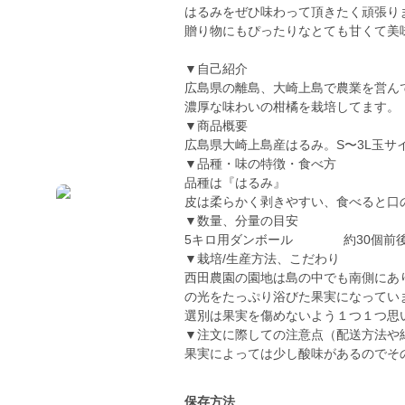
はるみをぜひ味わって頂きたく頑張り
贈り物にもぴったりなとても甘くて美
▼自己紹介
広島県の離島、大崎上島で農業を営ん
濃厚な味わいの柑橘を栽培してます。
▼商品概要
広島県大崎上島産はるみ。S〜3L玉サ
▼品種・味の特徴・食べ方
品種は『はるみ』
皮は柔らかく剥きやすい、食べると口
▼数量、分量の目安
5キロ用ダンボール 約30個前後
▼栽培/生産方法、こだわり
西田農園の園地は島の中でも南側にあ
の光をたっぷり浴びた果実になってい
選別は果実を傷めないよう１つ１つ思
▼注文に際しての注意点（配送方法や
果実によっては少し酸味があるのでそ
保存方法