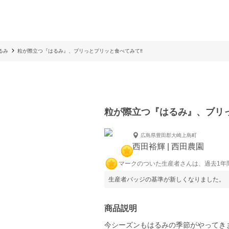
るみ
粒が際立つ『はるみ』、ブリっとプリッと食べてみて‼︎
粒が際立つ『はるみ』、ブリっ
広島県豊田郡大崎上島町
西田裕輝 | 西田農園
マークのついた生産者さんは、過去1年
生産者バッジの基準が新しくなりました。
商品説明
今シーズンもはるみの季節がやってき