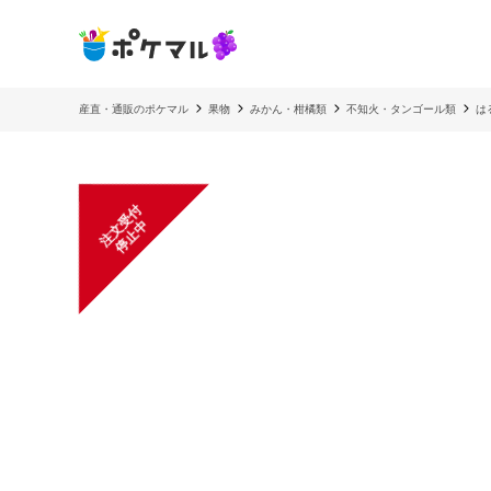
産直・通販のポケマル
果物
みかん・柑橘類
不知火・タンゴール類
は
注
文
受
付
停
止
中