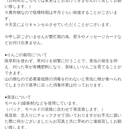
（お時間もこちらでは変更などお受けできませんので宜しくお願
い致します。）
※農作物なので収穫時期は半月ぐらい前後することがございま
す。
※天災によりキャンセルさせていただくことがございます。
※申し訳ございませんが繁忙期の為、熨斗やメッセージカードな
どお付け出来ません。
●りんごの栽培について
除草剤を使わず、草刈りを頻繁に行うことで、害虫の発生を抑
え、刈った草が有機肥料になり、美味しいりんごを育てることが
できます。
山の畑なので必要最低限の消毒を行わないと害虫に桃が食べられ
てしまうので基準に沿った消毒作業は行っております。
●発送について
モールド(緩衝材)などを使用しています。
（パック、モールドの規格に合わせて発送致します。）
発送前、念入りにチェックさせて頂いておりますがお手元に届い
た際に何かございましたらお写真と共に早めのご連絡宜しくお願
い致します。