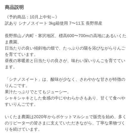
商品説明
《予約商品：10月上中旬～》
訳あり シナノスイート 3kg箱使用 7〜11玉 長野県産
長野県山ノ内町・寒沢地区、標高600〜700mの高地にあるいくた
ま農園。
日当たりの良い傾斜地の畑で、たっぷりの陽を浴びながらりんご
を育てています。
昼夜の寒暖差と日当たりの良さが、味わい深いりんごを育ててい
ます。
「シナノスイート」は、酸味が少なく、さわやかな甘さが特徴の
りんごです。
果汁たっぷりでとてもジューシー。
シャキシャキとした食感の中にやわらかさもあり、甘くて食べや
すいりんごです。
いくたま農園は2020年からポケットマルシェで販売を始め、多く
のリピーターの皆さまに支えていただきながら、丁寧な果物づく
りを続けています。