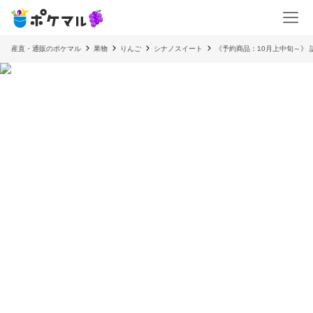
産直・通販のポケマル
果物
りんご
シナノスイート
《予約商品：10月上中旬～》 訳