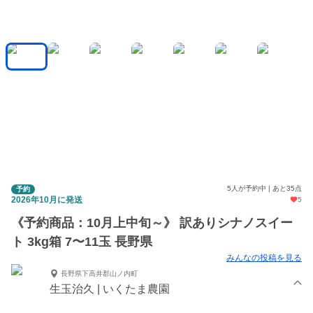
5人が予約中 | あと35点
予約
2026年10月に発送
5
《予約商品：10月上中旬～》 訳ありシナノスイー
ト 3kg箱 7〜11玉 長野県
みんなの投稿を見る
長野県下高井郡山ノ内町
生玉治久 | いくたま農園