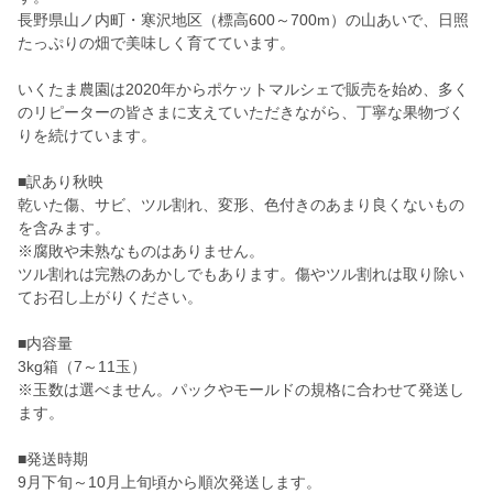
長野県山ノ内町・寒沢地区（標高600～700m）の山あいで、日照
たっぷりの畑で美味しく育てています。
いくたま農園は2020年からポケットマルシェで販売を始め、多く
のリピーターの皆さまに支えていただきながら、丁寧な果物づく
りを続けています。
■訳あり秋映
乾いた傷、サビ、ツル割れ、変形、色付きのあまり良くないもの
を含みます。
※腐敗や未熟なものはありません。
ツル割れは完熟のあかしでもあります。傷やツル割れは取り除い
てお召し上がりください。
■内容量
3kg箱（7～11玉）
※玉数は選べません。パックやモールドの規格に合わせて発送し
ます。
■発送時期
9月下旬～10月上旬頃から順次発送します。