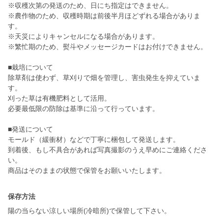
※収穫次第の発送のため、日にち指定はできません。
※農作物のため、収穫時期は前後半月ほどずれる場合がありま
す。
※天災によりキャンセルになる場合があります。
※繁忙期のため、熨斗やメッセージカードはお付けできません。
■栽培について
除草剤は使わず、草刈りで畑を管理し、害虫発生を抑えていま
す。
刈った草は有機肥料として活用。
必要最低限の防除は基準に沿って行っています。
■発送について
モールド（緩衝材）などで丁寧に梱包して発送します。
到着後、もし不具合があれば写真撮影のうえ早めにご連絡くださ
い。
商品はそのままの状態で保管をお願いいたします。
保存方法
陽の当らない涼しい場所(冷暗所)で保管して下さい。