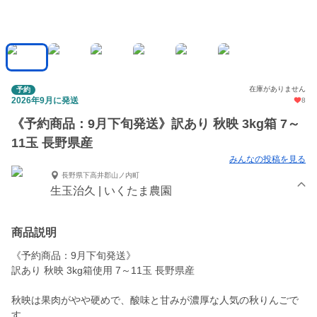
在庫がありません
予約
2026年9月に発送
8
《予約商品：9月下旬発送》訳あり 秋映 3kg箱 7～
11玉 長野県産
みんなの投稿を見る
長野県下高井郡山ノ内町
生玉治久 | いくたま農園
商品説明
《予約商品：9月下旬発送》
訳あり 秋映 3kg箱使用 7～11玉 長野県産
秋映は果肉がやや硬めで、酸味と甘みが濃厚な人気の秋りんごで
す。