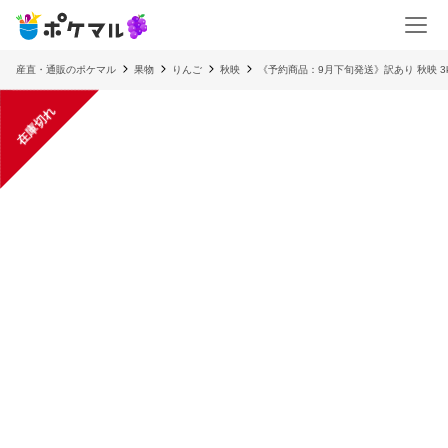
産直・通販のポケマル
果物
りんご
秋映
《予約商品：9月下旬発送》訳あり 秋映 3k
在庫切れ