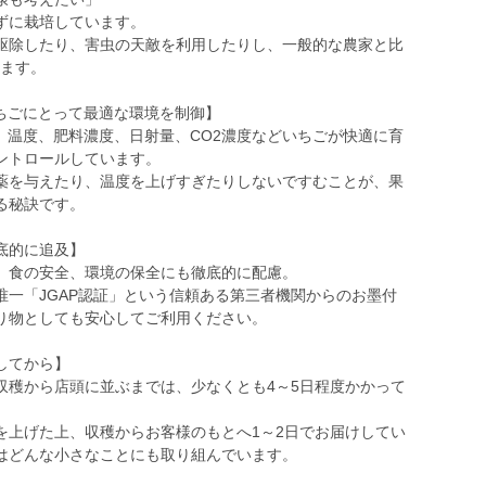
ずに栽培しています。
駆除したり、害虫の天敵を利用したりし、一般的な農家と比
います。
ちごにとって最適な環境を制御】
、温度、肥料濃度、日射量、CO2濃度などいちごが快適に育
ントロールしています。
薬を与えたり、温度を上げすぎたりしないですむことが、果
る秘訣です。
底的に追及】
、食の安全、環境の保全にも徹底的に配慮。
一「JGAP認証」という信頼ある第三者機関からのお墨付
り物としても安心してご利用ください。
してから】
収穫から店頭に並ぶまでは、少なくとも4～5日程度かかって
を上げた上、収穫からお客様のもとへ1～2日でお届けしてい
はどんな小さなことにも取り組んでいます。