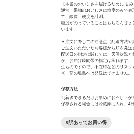
【本当のおいしさを届けるために 甘
通常、果物のおいしさは糖度のみで表
て、酸度、硬度を計測。
糖度がのっていることはもちろん甘さ
います。
▼注文に際しての注意点（配送方法や
ご注文いただいたお客様から順次発送
配送日の指定に関しては、天候状況と
が、お届け時間帯の指定は承れます。
生ものですので、不在時などのリスク
※一部の離島へは発送はできません。
保存方法
到着後できるだけお早めにお召し上が
保存される場合には冷蔵庫に入れ、4
#訳あってお買い得