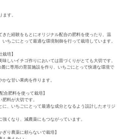
なります。
てきた経験をもとにオリジナル配合の肥料を使ったり、温
て、いちごにとって最適な環境制御を行って栽培しています。
社栽培】
美味しいイチゴ作りにおいては苗づくりがとても大切です。
山の麓に専用の育苗施設を作り、いちごにとって快適な環境で
やかな甘い果肉を作ります。
ル配合肥料を使って栽培】
い肥料が大切です。
とに、いちごにとって最適な成分となるよう設計したオリジ
。
に強くなり、減農薬にもつながっています。
かぎり農薬に頼らないで栽培】
康も考えたい」