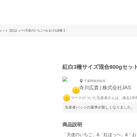
gセット【紅ほっぺ×天使のいちご×おまけ1品種 】
紅白3種サイズ混合800gセッ
千葉県南房総市
寺川広貴 | 株式会社JAS
マークのついた生産者さんは、過去1年
生産者バッジの基準が新しくなりました。
商品説明
「天使のいちご」&「紅ほっぺ」&「お