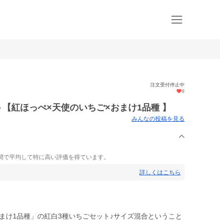
注文受付停止中
9
ト【紅ほっぺ×天使のいちご×おまけ1品種 】
みんなの投稿を見る
間で平均して特に高い評価を得ています。
詳しくはこちら
まけ1品種」の紅白3種いちごセット♪サイズ混合ということ