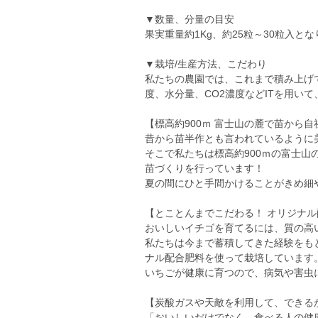
▼数量、分量の目安
果実重量約1Kg、約25粒～30粒入と
▼栽培/生産方法、こだわり
私たちの農園では、これまで積み上げ
度、水分量、CO2濃度などITを用い
【標高約900ｍ 富士山の麓で苗から自
昔から苗半作とも言われているように
そこで私たちは標高約900ｍの富士
苗づくりを行っています！
夏の間にひと手間かけることがきめ細
【とことんまでこだわる！ オリジナ
おいしいイチゴを育てるには、質の高
私たちは今まで蓄積してきた経験をも
ナル配合肥料を使って栽培しています
いちごが健康に育つので、病気や害虫
【炭酸ガスや天敵を利用して、できる
「おいしいだけでなく、食べる人の健