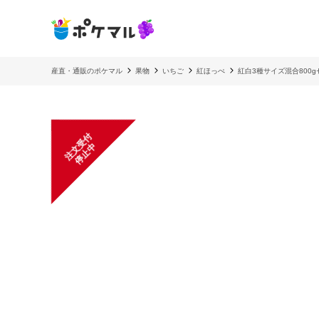
産直・通販のポケマル
果物
いちご
紅ほっぺ
紅白3種サイズ混合800
注
文
受
付
停
止
中