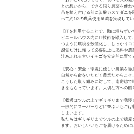
との想いから、できる限り農薬を使わ
苗を植え付ける前に炭酸ガスでダニを
べて約1/2の農薬使用量減を実現して
【ITを利用することで、勘に頼らずい
ビニールハウス内にIT技術を導入して
つように環境を数値化し、しっかりコ
感覚だけに頼って必要以上に肥料や農
汁あふれる甘いイチゴを安定的に育て
【安心・安全・環境に優しい農業を徹
自然から命をいただく農業だからこそ
こうした取り組みに対して、南房総で唯
きをもらっています。大切な方への贈
【収穫はツルの上でギリギリまで我慢
一般的にスーパーなどに並ぶいちごは
しまいます。
私たちはギリギリまでツルの上で糖度
ます。おいしいいちごを届けるために