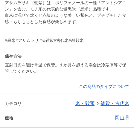
アサムラサキ（朝紫）は、ポリフェノールの一種「アントシアニ
ン」を含む、モチ系の代表的な紫黒米（黒米）品種です。
白米に混ぜて炊くと赤飯のような美しい紫色と、プチプチした食
感・もちもちとした食感が楽しめます。
#黒米#アサムラサキ#雑穀#古代米#雑穀米
保存方法
直射日光を避け常温で保管。１か月を超える場合は冷蔵庫等で保
管してください。
この商品のタイプについて
米・穀類
雑穀・古代米
カテゴリ
岡山県
産地