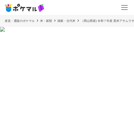
産直・通販のポケマル
米・穀類
雑穀・古代米
（岡山県産) 令和７年産 黒米アサムラサキ