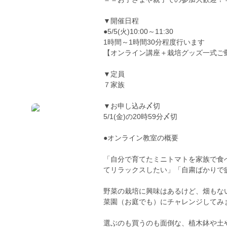
▼開催日程
●5/5(火)10:00～11:30
1時間～1時間30分程度行います
【オンライン講座＋栽培グッズ一式ご
▼定員
７家族
▼お申し込み〆切
5/1(金)の20時59分〆切
●オンライン教室の概要
「自分で育てたミニトマトを家族で食
てリラックスしたい」「自粛ばかりで
野菜の栽培に興味はあるけど、畑もな
菜園（お庭でも）にチャレンジしてみ
選ぶのも買うのも面倒な、植木鉢や土