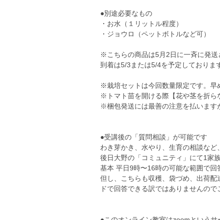
●別途必要なもの
・お水（１リットル程度）
・ジョウロ（ペットボトルなど可）
※こちらの商品は5月2日に一斉に発
到着は5/3または5/4を予定しておりま
※栽培セットは今回数量限定です。早
※トマト苗を開ける際【花や茎を折ら
※梱包発送には最善の注意を払います
●受講後の「質問相談」が可能です
わき芽かき、水やり、生育の相談など
後日大野の「コミュニティ」にて1家族
基本 平日9時〜16時の可能な範囲で回
但し、こちらも収穫、袋づめ、出荷配
ドで回答できる訳ではありませんのでご容
●このオンライン教室はzoomという