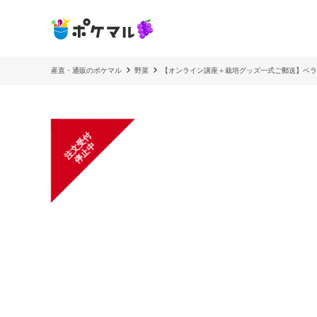
産直・通販のポケマル
野菜
【オンライン講座＋栽培グッズ一式ご郵送】ベラ
注
文
受
付
停
止
中