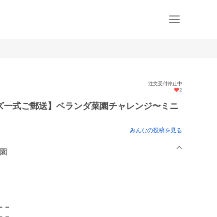
注文受付停止中
2
ズ一式ご郵送】ベランダ菜園チャレンジ〜ミニ
みんなの投稿を見る
農園
＝＝
＝＝