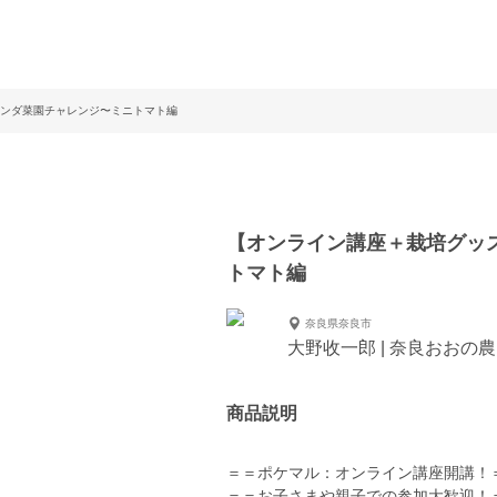
ンダ菜園チャレンジ〜ミニトマト編
【オンライン講座＋栽培グッ
トマト編
奈良県奈良市
大野收一郎 | 奈良おおの
商品説明
＝＝ポケマル：オンライン講座開講！
＝＝お子さまや親子での参加大歓迎！