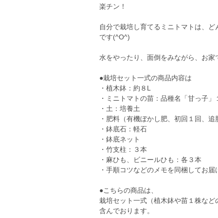
楽チン！
自分で栽培し育てるミニトマトは、ど
です(^O^)
水をやったり、面倒をみながら、お家
●栽培セット一式の商品内容は
・植木鉢：約８L
・ミニトマトの苗：品種名「甘っ子」
・土：培養土
・肥料（有機ぼかし肥、初回１回、追
・鉢底石：軽石
・鉢底ネット
・竹支柱：３本
・麻ひも、ビニールひも：各３本
・手順コツなどのメモを同梱してお届
●こちらの商品は、
栽培セット一式（植木鉢や苗１株など
含んでおります。