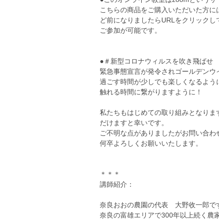
こちらの商品をご購入いただいた方には
ど前になりましたらURLをクリック
ご参加が可能です。
●＃新型コロナウィルスを吹き飛ばせ
緊急事態宣言が発令されゴールデンウ
過ごす時間が少しでも楽しくなるよう
触れる時間に繋がりますように！
私たちもはじめての取り組みとなりま
だけますと幸いです。
ご不明な点がありましたがお問い合わ
何卒よろしくお願いいたします。
＊＊＊
講師紹介：
奈良おおの農園の代表 大野收一郎で
奈良の富雄エリアで300年以上続く農