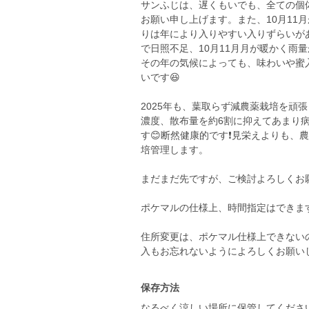
サンふじは、遅くもいでも、全ての個
お願い申し上げます。また、10月11
りは年により入りやすい入りずらいがあ
で日照不足、10月11月月が暖かく雨量
その年の気候によっても、味わいや蜜
いです😆
2025年も、葉取らず減農薬栽培を頑
濃度、散布量を約6割に抑えてあまり
す😊断然健康的です❗️見栄えよりも
培管理します。
まだまだ先ですが、ご検討よろしくお
ポケマルの仕様上、時間指定はできま
住所変更は、ポケマル仕様上できない
入もお忘れないようによろしくお願いし
保存方法
なるべく涼しい場所に保管してくださ