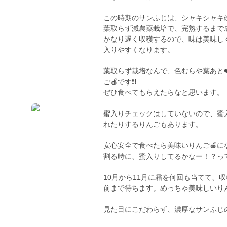
この時期のサンふじは、シャキシャキ
葉取らず減農薬栽培で、完熟するまで
かなり遅く収穫するので、味は美味し
入りやすくなります。
葉取らず栽培なんで、色むらや葉あと
ご🍎です❗️❗️
ぜひ食べてもらえたらなと思います。
蜜入りチェックはしていないので、蜜
れたりするりんごもあります。
安心安全で食べたら美味いりんご🍎になっ
割る時に、蜜入りしてるかなー！？っ
10月から11月に霜を何回も当てて、
前まで待ちます。めっちゃ美味しいりん
見た目にこだわらず、濃厚なサンふじの味