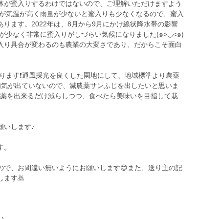
体が蜜入りするわけではないので、ご理解いただけますよう
月が気温が高く雨量が少ないと蜜入りも少なくなるので、蜜入
ります。2022年は、8月から9月にかけ線状降水帯の影響
が少なく非常に蜜入りがしづらい気候になりました(๑>◡<๑)
入り具合が変わるのも農業の大変さであり、だからこそ面白
張ります❗️通風採光を良くした園地にして、地域標準より農薬
病気が出ていないので、減農薬サンふじを出したいと思いま
、農薬を出来るだけ減らしつつ、食べたら美味いを目指して栽
願いします♪
す。
ので、お間違い無いようにお願いします😊また、送り主の記
ます🙇
い。