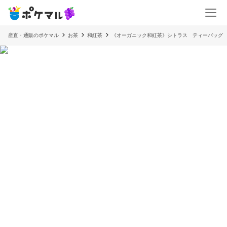
産直・通販のポケマル
お茶
和紅茶
《オーガニック和紅茶》シトラス ティーバッグ