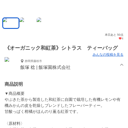
本日あと 50点
4
《オーガニック和紅茶》シトラス ティーバッグ
みんなの投稿を見る
静岡県藤枝市
飯塚 稔 | 飯塚園株式会社
商品説明
▼商品概要
やぶきた茶から製造した和紅茶に自園で栽培した有機レモンや有
機みかんの皮を乾燥しブレンドしたフレーバーティー。
甘酸っぱく柑橘がほんのり薫る紅茶です。
〈原材料〉