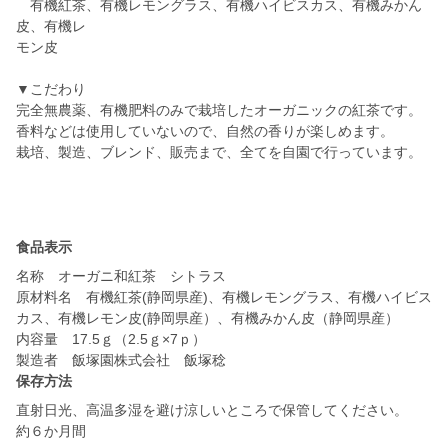
有機紅茶、有機レモングラス、有機ハイビスカス、有機みかん
皮、有機レ
モン皮
▼こだわり
完全無農薬、有機肥料のみで栽培したオーガニックの紅茶です。
香料などは使用していないので、自然の香りが楽しめます。
栽培、製造、ブレンド、販売まで、全てを自園で行っています。
食品表示
名称 オーガニ和紅茶 シトラス
原材料名 有機紅茶(静岡県産)、有機レモングラス、有機ハイビス
カス、有機レモン皮(静岡県産）、有機みかん皮（静岡県産）
内容量 17.5ｇ（2.5ｇ×7ｐ）
製造者 飯塚園株式会社 飯塚稔
保存方法
直射日光、高温多湿を避け涼しいところで保管してください。
約６か月間