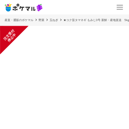
産直・通販のポケマル
野菜
玉ねぎ
★コク旨タマネギ もみじ3号 新鮮・産地直送 5k
注
文
受
付
停
止
中