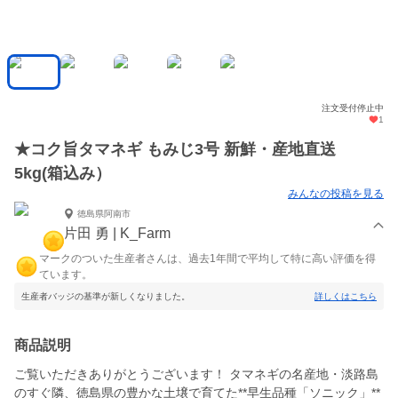
注文受付停止中
1
★コク旨タマネギ もみじ3号 新鮮・産地直送
5kg(箱込み）
みんなの投稿を見る
徳島県阿南市
片田 勇 | K_Farm
マークのついた生産者さんは、過去1年間で平均して特に高い評価を得
ています。
生産者バッジの基準が新しくなりました。
詳しくはこちら
商品説明
ご覧いただきありがとうございます！ タマネギの名産地・淡路島
のすぐ隣、徳島県の豊かな土壌で育てた**早生品種「ソニック」**