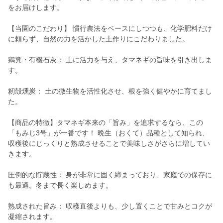
をお届けします。
【当園のこだわり】 慣行農法をベースにしつつも、化学肥料だけ
に頼らず、自然の力を活かした土作りにこだわりました。
鶏糞・有機石灰： 土に活力を与え、タマネギの旨味を引き出しま
す。
籾殻燻炭： 土の微生物を活性化させ、根を強く健やかに育てまし
た。
【商品の特徴】タマネギ本来の「旨み」を追求するなら、この
「もみじ3号」が一番です！ 晩生（おくて）品種として知られ、
収穫後にじっくりと熟成させることで美味しさがさらに増してい
きます。
圧倒的な貯蔵性： 身が非常に固く締まっており、家庭での保存に
も最適。冬まで長く楽しめます。
熟成された旨み： 収穫直後よりも、少し置くことで甘みとコクが
凝縮されます。