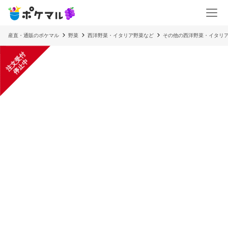
産直・通販のポケマル
野菜
西洋野菜・イタリア野菜など
その他の西洋野菜・イタリ
注
文
受
付
停
止
中