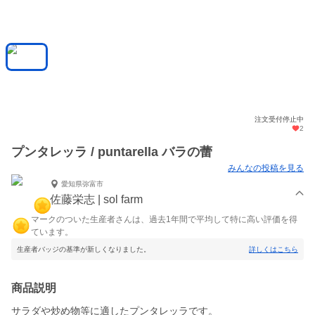
注文受付停止中
2
プンタレッラ / puntarella バラの蕾
みんなの投稿を見る
愛知県弥富市
佐藤栄志 | sol farm
マークのついた生産者さんは、過去1年間で平均して特に高い評価を得
ています。
生産者バッジの基準が新しくなりました。
詳しくはこちら
商品説明
サラダや炒め物等に適したプンタレッラです。