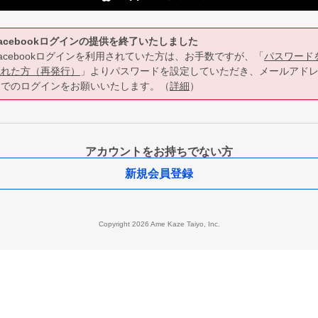
acebookログインの提供を終了いたしました
acebookログインを利用されていた方は、お手数ですが、「
パスワード
忘れた方（再発行）
」よりパスワードを設定していただき、メールアド
スでのログインをお願いいたします。（
詳細
）
アカウントをお持ちでない方
新規会員登録
Copyright 2026 Ame Kaze Taiyo, Inc.