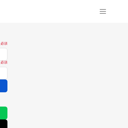
※必須
※必須