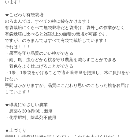
います！
★こだわり有袋栽培
のろまんでは、すべての桃に袋をかけます！
有袋栽培にくらべて無袋栽培だと袋掛け、袋外しの作業がなく、
有袋栽培に比べると2倍以上の面積の栽培が可能です。
ですが、のろまんではすべて有袋で栽培しています！
それは！！！
・果面を守り品質のいい桃ができる
・雨、風、虫などから桃を守り農薬を減らすことができる
・着色をよく仕上げることができる
・1果、1果袋をかけることで適正着果量を把握し、木に負担をか
けない
手間はかかりますが、品質にこだわり思いのこもった桃をお届け
しています！
★環境にやさしい農業
・農薬を30％削減し栽培
・化学肥料、除草剤不使用
★土づくり
美味しい桃作りは根が張りやすい、ふかふか土づくりから！