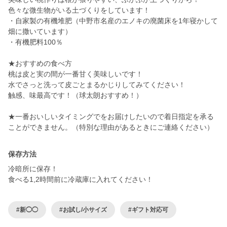
色々な微生物がいる土づくりをしています！
・自家製の有機堆肥（中野市名産のエノキの廃菌床を1年寝かして
畑に撒いています）
・有機肥料100％
★おすすめの食べ方
桃は皮と実の間が一番甘く美味しいです！
水でさっと洗って皮ごとまるかじりしてみてください！
触感、味最高です！（球太朗おすすめ！）
★一番おいしいタイミングでをお届けしたいので着日指定を承る
保存方法
冷暗所に保存！
食べる1,2時間前に冷蔵庫に入れてください！
#新◯◯
#お試し/小サイズ
#ギフト対応可