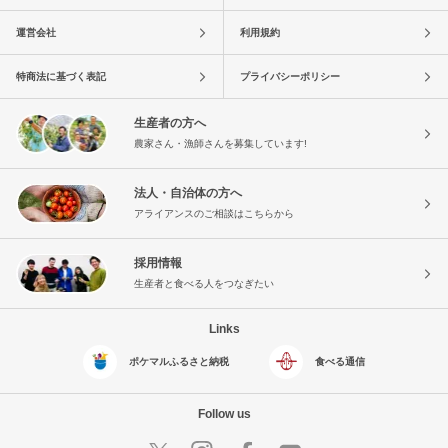
運営会社
利用規約
特商法に基づく表記
プライバシーポリシー
生産者の方へ
農家さん・漁師さんを募集しています!
法人・自治体の方へ
アライアンスのご相談はこちらから
採用情報
生産者と食べる人をつなぎたい
Links
ポケマルふるさと納税
食べる通信
Follow us