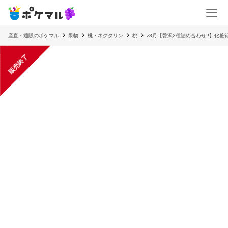
産直・通販のポケマル
果物
桃・ネクタリン
桃
z8月【贅沢2種詰め合わせ!!】化粧箱2
販売終了