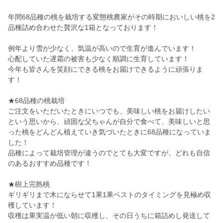
年間68品種の桃を栽培する変態桃農家がその時期においしい桃を2
品種詰め合わせた贅沢な1箱となっております！
例年より雪が少なく、気温が高いので生育が進んでいます！
心配していた遅霜の被害も少なく順調に生育しています！
今年も皆さんを笑顔にできる桃をお届けできるように頑張りま
す！
★68品種の桃栽培
ご注文をいただいたときにいつでも、美味しい桃をお届けしたい
という思いから、頑固な父ちゃんが自分で食べて、美味しいと思
った桃をどんどん植えていき気づいたときに68品種になっていま
した！
品種によって栽培管理が違うのでとても大変ですが、どれも自信
のあるおすすめ品種です！
★樹上完熟桃
ギリギリまで木にならせて1果1果ベストのタイミングを見極め収
穫しています！
収穫は果実温が低い朝に収穫し、その日うちに箱詰めし発送して