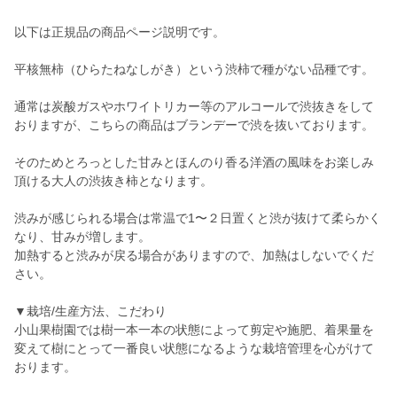
以下は正規品の商品ページ説明です。
平核無柿（ひらたねなしがき）という渋柿で種がない品種です。
通常は炭酸ガスやホワイトリカー等のアルコールで渋抜きをして
おりますが、こちらの商品はブランデーで渋を抜いております。
そのためとろっとした甘みとほんのり香る洋酒の風味をお楽しみ
頂ける大人の渋抜き柿となります。
渋みが感じられる場合は常温で1〜２日置くと渋が抜けて柔らかく
なり、甘みが増します。
加熱すると渋みが戻る場合がありますので、加熱はしないでくだ
さい。
▼栽培/生産方法、こだわり
小山果樹園では樹一本一本の状態によって剪定や施肥、着果量を
変えて樹にとって一番良い状態になるような栽培管理を心がけて
おります。