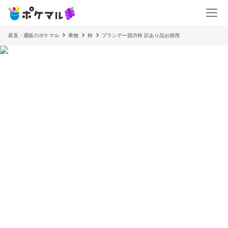
産直・通販のポケマル
果物
柿
ブランデー脱渋柿 訳あり品お徳用