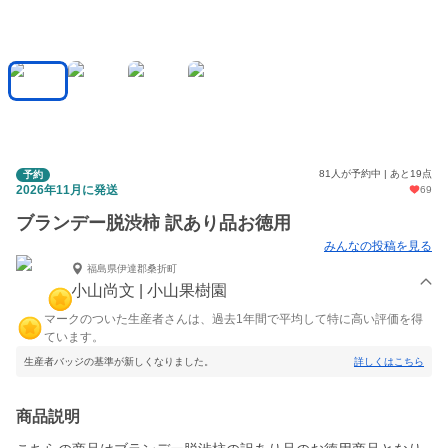
81人が予約中 | あと19点
予約
2026年11月に発送
69
ブランデー脱渋柿 訳あり品お徳用
みんなの投稿を見る
福島県伊達郡桑折町
小山尚文 | 小山果樹園
マークのついた生産者さんは、過去1年間で平均して特に高い評価を得
ています。
生産者バッジの基準が新しくなりました。
詳しくはこちら
商品説明