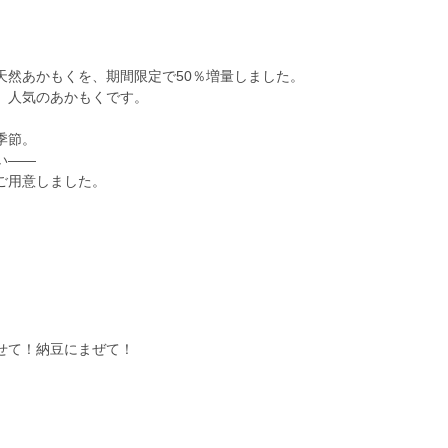
天然あかもくを、期間限定で50％増量しました。
、人気のあかもくです。
季節。
い――
ご用意しました。
せて！納豆にまぜて！