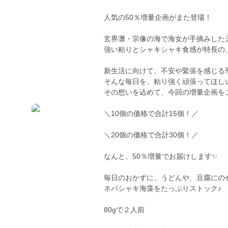
人気の50％増量企画がまた登場！
玄界灘・宗像の海で海女が手摘みした
強い粘りとシャキシャキ食感が特長の
新生活に向けて、不安や緊張を感じる
そんな毎日を、粘り強く頑張ってほし
その想いを込めて、今回の増量企画を
＼10個の価格で合計15個！／
＼20個の価格で合計30個！／
なんと、50％増量でお届けします✨
毎日のおかずに、うどんや、豆腐にの
ネバシャキ海藻をたっぷりストック♪
80gで２人前