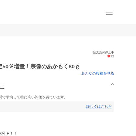
注文受付停止中
15
50％増量！宗像のあかもく80ｇ
みんなの投稿を見る
加工
間で平均して特に高い評価を得ています。
詳しくはこちら
ALE！！