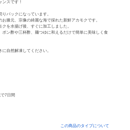
ャンスです！
切りパックになっています。
のお膝元、宗像の綺麗な海で採れた新鮮アカモクです。
モクを水揚げ後、すぐに加工しました。
、ポン酢や三杯酢、麺つゆに和えるだけで簡単に美味しく食
きに自然解凍してください。
で7日間
この商品のタイプについて