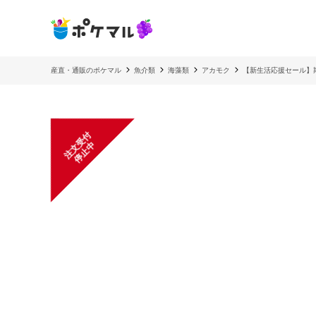
産直・通販のポケマル
魚介類
海藻類
アカモク
【新生活応援セール】
注
文
受
付
停
止
中