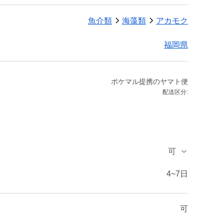
魚介類
海藻類
アカモク
福岡県
ポケマル提携のヤマト便
配送区分:
可
4~7日
可