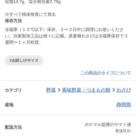
化物14.7g、塩分相当量2.79g
※すべて検体検査にて算出
保存方法
冷蔵庫（１０℃以下）保存、２〜３日中に調理にお使いくださ
い。自家製加工品は個々に記載。真妻種わさびは冷蔵庫保存で３
週間〜１ヶ月程度。
#お試し/小サイズ
この商品のタイプについて
野菜
香味野菜・つまもの類
わさび
カテゴリ
静岡県
産地
ポケマル提携のヤマト便
配送方法
配送区分: