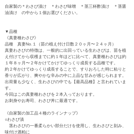
自家製の＊わさび漬け ＊わさび味噌 ＊茎三杯酢漬け ＊茎醤
油漬け の中から１個お選びください。
▼品種
《真妻種わさび》
品種 真妻No.１（苗の植え付け日数２０ヶ月〜２４ヶ月）
真妻わさびの特徴は、一般的に出回っている生わさびは、苗を植
え付けてから収穫までに約１年ほどに比べて、真妻種わさびは約
１年８ヶ月〜２年かけてかけてゆっくり成長する品種です。
約２年かけてゆっくり成長することで、すりおろした時に粘りと
香りが広がり、爽やかな辛みの中に上品な甘みが感じられます。
出荷量も少なく、生わさびの中でも【最高品種】と言われていま
す。
今回はこの真妻種わさびを２本入っております。
お刺身やお寿司、わさび丼に最適です。
《自家製の加工品４種のラインナップ》
○わさび漬
茎わさびの一番柔らかい部分だけを使用し、生わさびと刻み、
味付け酒粕に