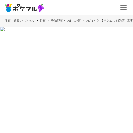
産直・通販のポケマル
野菜
香味野菜・つまもの類
わさび
【リクエスト商品】真妻