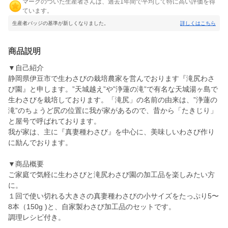
マークのついた生産者さんは、過去1年間で平均して特に高い評価を得
ています。
生産者バッジの基準が新しくなりました。
詳しくはこちら
商品説明
▼自己紹介
静岡県伊豆市で生わさびの栽培農家を営んでおります『滝尻わさ
び園』と申します。”天城越え”や”浄蓮の滝”で有名な天城湯ヶ島で
生わさびを栽培しております。「滝尻」の名前の由来は、”浄蓮の
滝”のちょうど尻の位置に我が家があるので、昔から「たきじり」
と屋号で呼ばれております。
我が家は、主に『真妻種わさび』を中心に、美味しいわさび作り
に励んでおります。
▼商品概要
ご家庭で気軽に生わさびと滝尻わさび園の加工品を楽しみたい方
に。
１回で使い切れる大きさの真妻種わさびの小サイズをたっぷり5〜
8本（150g )と、自家製わさび加工品のセットです。
調理レシピ付き。