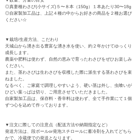
▼数量、分量の目安
◎真妻種わさび(小サイズ)５〜８本（150g）１本あたり30〜18g
◎自家製加工品は、上記４種の中からお好きの商品を２種お選び
ください☆
▼栽培/生産方法、こだわり
天城山から湧き出る豊富な湧き水を使い、約２年かけてゆっくり
成長します。
農薬や肥料は使わず、自然の恵みで育ったわさびをぜひお楽しみ
ください。
また、茎わさびは生わさびを収穫した際に派生する茎わさびを束
ねました。
なるべく、ご家庭で調理しやすいよう、硬い茎は外し、虫喰いが
ひどい葉っぱは切り、ご用意させていただきました。
自家製加工品は、保存料・香辛料は使わず、全て手作業にて１個
ずつ心を込めて作っております。
▼注文に際しての注意点（配送方法や納期指定など）
発送方法は、段ボールor発泡スチロールに蓄冷剤を入れてどちら
かで、冷蔵便での発送となります。