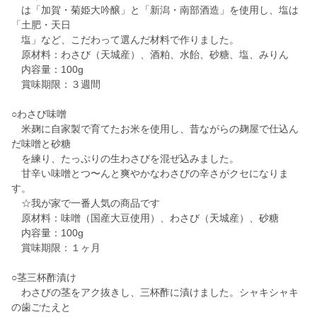
は「加賀・菊姫大吟醸」と「新潟・南部酒造」を使用し、塩は
「土肥・天日
塩」など、こだわって選んだ材料で作りました。
原材料：わさび（天城産）、酒粕、水飴、砂糖、塩、みりん
内容量：100g
賞味期限：３週間
○わさび味噌
米麹に自家製で育てたお米を使用し、昔ながらの麹屋で仕込ん
だ味噌と砂糖
を練り、たっぷりの生わさびを混ぜ込みました。
甘辛い味噌とつ〜んと爽やかなわさびの辛さがクセになりま
す。
☆我が家で一番人気の商品です
原材料：味噌（国産大豆使用）、わさび（天城産）、砂糖
内容量：100g
賞味期限：１ヶ月
○茎三杯酢漬け
わさびの茎をアク抜きし、三杯酢に漬けました。シャキシャキ
の歯ごたえと