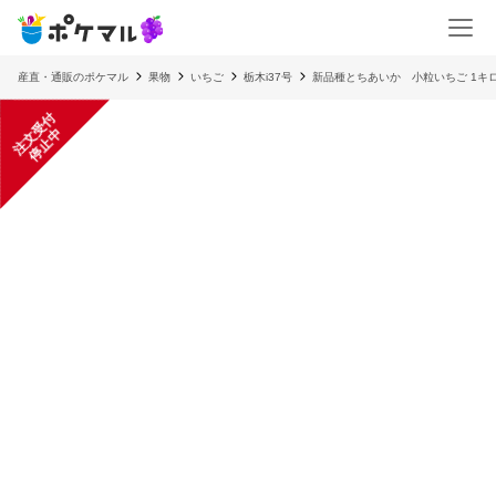
産直・通販のポケマル
果物
いちご
栃木i37号
新品種とちあいか 小粒いちご 1キ
注
文
受
付
停
止
中