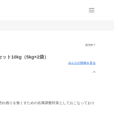
販売終了
ト10kg（5kg×2袋）
みんなの投稿を見る
売れ残りを無くすための在庫調整対策としておこなっており