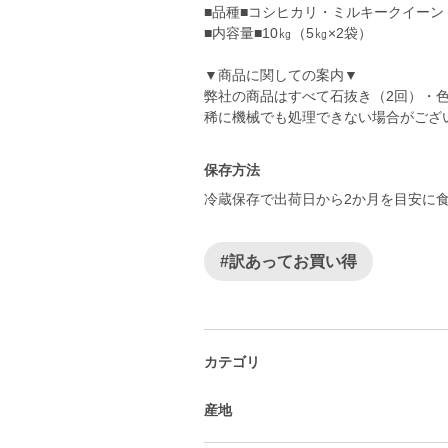
■品種■コシヒカリ・ミルキークイーン
■内容量■10㎏（5㎏×2袋）
▼商品に関しての案内▼
弊社の商品はすべて石抜き（2回）・
稀に機械でも処理できない場合がござ
保存方法
冷蔵保存で出荷日から2か月を目安に
#訳あってお買い得
カテゴリ
産地