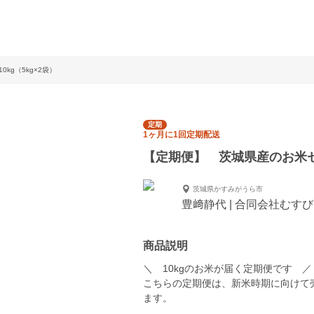
kg（5kg×2袋）
定期
1ヶ月に1回定期配送
【定期便】 茨城県産のお米セッ
茨城県かすみがうら市
豊﨑静代 | 合同会社むすび
商品説明
＼ 10kgのお米が届く定期便です ／
こちらの定期便は、新米時期に向けて
ます。