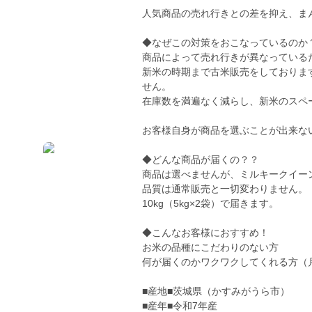
人気商品の売れ行きとの差を抑え、ま
◆なぜこの対策をおこなっているのか
商品によって売れ行きが異なっている
新米の時期まで古米販売をしておりま
せん。
在庫数を満遍なく減らし、新米のスペ
お客様自身が商品を選ぶことが出来な
◆どんな商品が届くの？？
商品は選べませんが、ミルキークイー
品質は通常販売と一切変わりません。
10kg（5kg×2袋）で届きます。
◆こんなお客様におすすめ！
お米の品種にこだわりのない方
何が届くのかワクワクしてくれる方（
■産地■茨城県（かすみがうら市）
■産年■令和7年産