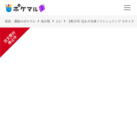
産直・通販のポケマル
魚介類
エビ
【希少‼】活き〆冷凍ソフトシュリンプ 小サイズ
注
文
受
付
停
止
中