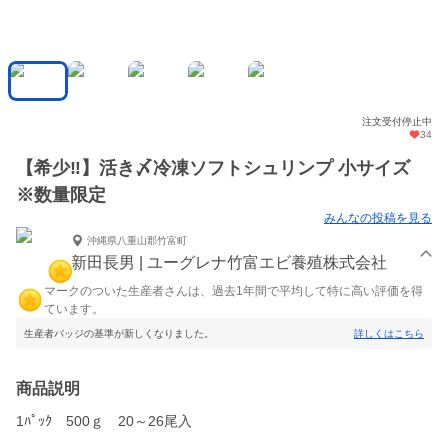
注文受付停止中
34
【希少‼】活き〆冷凍ソフトシュリンプ 小サイズ
※数量限定
みんなの投稿を見る
沖縄県八重山郡竹富町
新田長男 | ユーグレナ竹富エビ養殖株式会社
マークのついた生産者さんは、過去1年間で平均して特に高い評価を得
ています。
生産者バッジの基準が新しくなりました。
詳しくはこちら
商品説明
1ﾊﾟｯｸ 500ｇ 20～26尾入