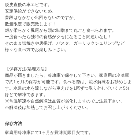
脱皮直後の車エビです。
安定供給ができないため、
普段はなかなか出回らないのですが、
数量限定で販売致します！
殻が柔らかく尻尾から頭の味噌まで丸ごと食べられます。
一度食べたら独特の食感がクセになること間違いなし！
そのまま塩焼きや唐揚げ、パスタ、ガーリックシュリンプなど
様々な食べ方でお楽しみ下さい。
【保存方法/処理方法】
商品が届きましたら、冷凍庫で保存して下さい。家庭用の冷凍庫
で約1ヵ月の保存が可能です。食べる際は、流水解凍をお勧めしま
す。水道の水を流しながら車えびを1尾ずつ取り外していくと5分
ほどで解凍できます。
※常温解凍や自然解凍は品質が劣化しますのでご注意下さい。
※解凍後は加熱してお召し上がりください。
保存方法
家庭用冷凍庫にて1ヶ月が賞味期限目安です。