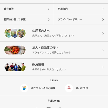
運営会社
利用規約
特商法に基づく表記
プライバシーポリシー
生産者の方へ
農家さん・漁師さんを募集しています!
法人・自治体の方へ
アライアンスのご相談はこちらから
採用情報
生産者と食べる人をつなぎたい
Links
ポケマルふるさと納税
食べる通信
Follow us