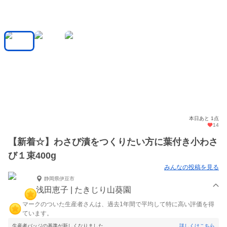
本日あと 1点
14
【新着☆】わさび漬をつくりたい方に葉付き小わさ
び１束400g
みんなの投稿を見る
静岡県伊豆市
浅田恵子 | たきじり山葵園
マークのついた生産者さんは、過去1年間で平均して特に高い評価を得
ています。
生産者バッジの基準が新しくなりました。
詳しくはこちら