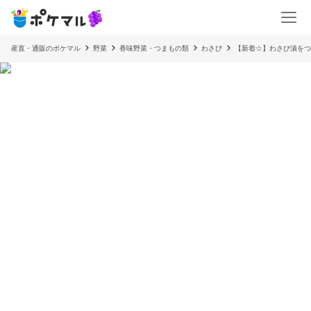
産直・通販のポケマル
野菜
香味野菜・つまもの類
わさび
【新着☆】わさび漬をつ