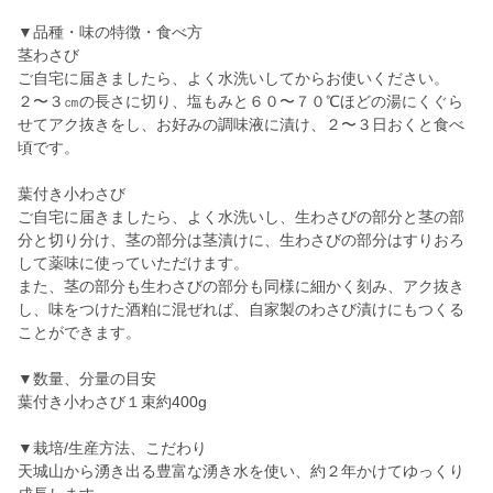
▼品種・味の特徴・食べ方
茎わさび
ご自宅に届きましたら、よく水洗いしてからお使いください。
２〜３㎝の長さに切り、塩もみと６０〜７０℃ほどの湯にくぐら
せてアク抜きをし、お好みの調味液に漬け、２〜３日おくと食べ
頃です。
葉付き小わさび
ご自宅に届きましたら、よく水洗いし、生わさびの部分と茎の部
分と切り分け、茎の部分は茎漬けに、生わさびの部分はすりおろ
して薬味に使っていただけます。
また、茎の部分も生わさびの部分も同様に細かく刻み、アク抜き
し、味をつけた酒粕に混ぜれば、自家製のわさび漬けにもつくる
ことができます。
▼数量、分量の目安
葉付き小わさび１束約400g
▼栽培/生産方法、こだわり
天城山から湧き出る豊富な湧き水を使い、約２年かけてゆっくり