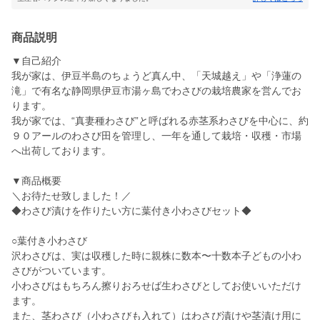
商品説明
▼自己紹介
我が家は、伊豆半島のちょうど真ん中、「天城越え」や「浄蓮の
滝」で有名な静岡県伊豆市湯ヶ島でわさびの栽培農家を営んでお
ります。
我が家では、“真妻種わさび”と呼ばれる赤茎系わさびを中心に、約
９０アールのわさび田を管理し、一年を通して栽培・収穫・市場
へ出荷しております。
▼商品概要
＼お待たせ致しました！／
◆わさび漬けを作りたい方に葉付き小わさびセット◆
○葉付き小わさび
沢わさびは、実は収穫した時に親株に数本〜十数本子どもの小わ
さびがついています。
小わさびはもちろん擦りおろせば生わさびとしてお使いいただけ
ます。
また、茎わさび（小わさびも入れて）はわさび漬けや茎漬け用に