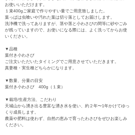
お使いいただけます。
１束400gご家庭で作りやすい量でご用意致しました。
葉っぱは虫喰いや汚れた葉は切り落としてお届けします。
洗浄機で洗ってありますが、茎や茎と小わさびの間等に砂やごみ
が残っていますので、お使いになる際には、よく洗ってからお使
いください。
▼品種
葉付き小わさび
ご注文いただいたタイミングでご用意させていただきます。
真妻種・実生種どちらかになります。
▼数量、分量の目安
葉付き小わさび 400g（１束）
▼栽培/生産方法、こだわり
天城山から湧き出る豊富な湧き水を使い、約２年〜1年かけてゆっ
くり成長します。
農薬や肥料は使わず、自然の恵みで育ったわさびをぜひお楽しみ
ください。