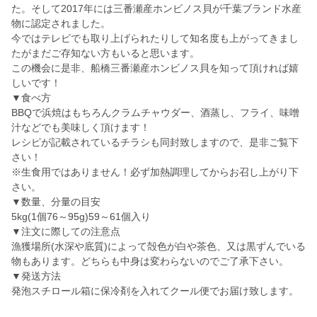
た。そして2017年には三番瀬産ホンビノス貝が千葉ブランド水産
物に認定されました。
今ではテレビでも取り上げられたりして知名度も上がってきまし
たがまだご存知ない方もいると思います。
この機会に是非、船橋三番瀬産ホンビノス貝を知って頂ければ嬉
しいです！
▼食べ方
BBQで浜焼はもちろんクラムチャウダー、酒蒸し、フライ、味噌
汁などでも美味しく頂けます！
レシピが記載されているチラシも同封致しますので、是非ご覧下
さい！
※生食用ではありません！必ず加熱調理してからお召し上がり下
さい。
▼数量、分量の目安
5kg(1個76～95g)59～61個入り
▼注文に際しての注意点
漁獲場所(水深や底質)によって殻色が白や茶色、又は黒ずんでいる
物もあります。どちらも中身は変わらないのでご了承下さい。
▼発送方法
発泡スチロール箱に保冷剤を入れてクール便でお届け致します。