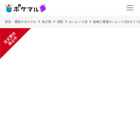
産直・通販のポケマル
魚介類
貝類
ホンビノス貝
船橋三番瀬ホンビノス貝Sサイズ(1個
注
文
受
付
停
止
中