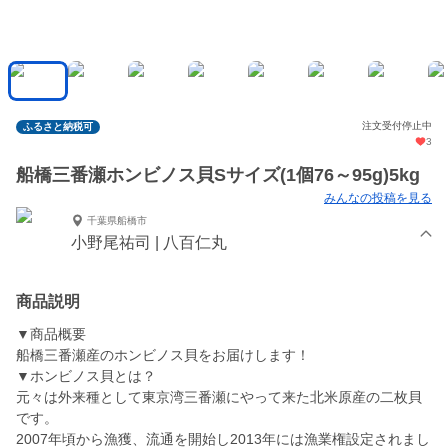
注文受付停止中
ふるさと納税可
3
船橋三番瀬ホンビノス貝Sサイズ(1個76～95g)5kg
みんなの投稿を見る
千葉県船橋市
小野尾祐司 | 八百仁丸
商品説明
▼商品概要
船橋三番瀬産のホンビノス貝をお届けします！
▼ホンビノス貝とは？
元々は外来種として東京湾三番瀬にやって来た北米原産の二枚貝
です。
2007年頃から漁獲、流通を開始し2013年には漁業権設定されまし