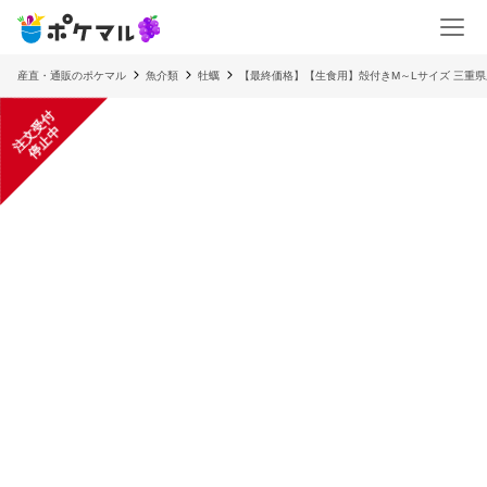
産直・通販のポケマル
魚介類
牡蠣
【最終価格】【生食用】殻付きM～Lサイズ 三重県
注
文
受
付
停
止
中