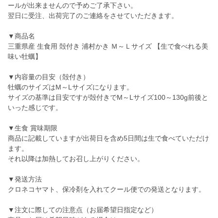
ールが出来ませんので予めご了承下さい。
翌日に受注、出荷完了のご連絡をさせていただきます。
▼商品名
三重県産 生食用 殻付き 浦村かき Ｍ～Ｌサイズ 【生で食べれる美
味い牡蠣】
▼内容量の目安（殻付き）
牡蠣のサイズはM～Lサイズになります。
サイズの基準は目安ですが殻付きでM～Lサイズ100～130g前後と
いった感じです。
▼生食 賞味期限
商品に記載していますが出荷日を含め5日間は生で食べていただけ
ます。
それ以降は加熱してお召し上がりください。
▼発送方法
クロネコヤマト、保冷剤を入れてクール便での発送となります。
▼注文に際しての注意点（お届希望日指定など）