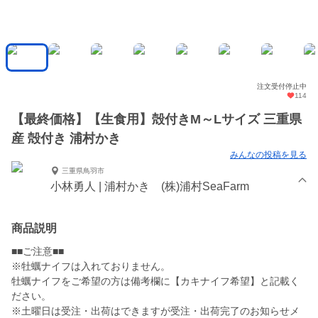
注文受付停止中
114
【最終価格】【生食用】殻付きM～Lサイズ 三重県
産 殻付き 浦村かき
みんなの投稿を見る
三重県鳥羽市
小林勇人 | 浦村かき (株)浦村SeaFarm
商品説明
■■ご注意■■
※牡蠣ナイフは入れておりません。
牡蠣ナイフをご希望の方は備考欄に【カキナイフ希望】と記載く
ださい。
※土曜日は受注・出荷はできますが受注・出荷完了のお知らせメ