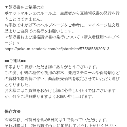
▼領収書をご希望の方
ポケットマルシェのルール上、生産者から直接領収書の発行を行
うことはできません。
お手数ですが以下のヘルプページをご参考に、マイページ注文履
歴よりご自身での発行をお願いします。
＜領収書および適格請求書の発行について（購入者様用ヘルプペ
ージ）＞
https://poke-m.zendesk.com/hc/ja/articles/5758853820313
■■ご連絡■■
平素よりご愛顧いただき誠にありがとうございます。
この度、牡蠣の種代や筏用の材木、発泡スチロールや保冷剤など
の資材価格高騰に伴い、商品販売価格を改定させていただく運び
となりました。
お客様にはご負担をおかけし誠に心苦しい限りではございます
が、何卒ご理解賜りますようお願い申し上げます。
保存方法
冷蔵保存、出荷日を含め5日間は生で食べていただけます。
それ以降は1、2日程度のうちに加熱してお召し上がりください。