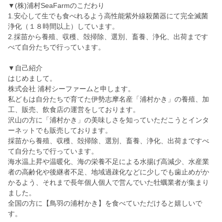
▼(株)浦村SeaFarmのこだわり
1.安心して生でも食べれるよう高性能紫外線殺菌器にて完全滅菌
浄化（１８時間以上）しています。
2.採苗から養殖、収穫、殻掃除、選別、畜養、浄化、出荷まです
べて自分たちで行っています。
▼自己紹介
はじめまして。
株式会社 浦村シーファームと申します。
私どもは自分たちで育てた伊勢志摩名産「浦村かき」の養殖、加
工、販売、飲食店の運営をしております。
沢山の方に「浦村かき」の美味しさを知っていただこうとインタ
ーネットでも販売しております。
採苗から養殖、収穫、殻掃除、選別、畜養、浄化、出荷まですべ
て自分たちで行っています。
海水温上昇や温暖化、海の栄養不足による水揚げ高減少、水産業
者の高齢化や後継者不足、地域過疎化などに少しでも歯止めがか
かるよう、それまで長年個人個人で営んでいた牡蠣業者が集まり
ました。
全国の方に【鳥羽の浦村かき】を食べていただけると嬉しいで
す。