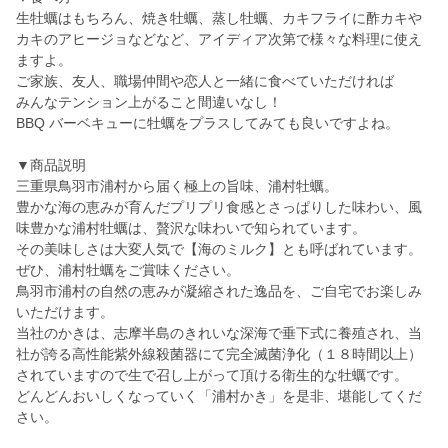
生牡蠣はもちろん、焼き牡蠣、蒸し牡蠣、カキフライに酢カキや
カキのアヒージョなどなど、アイディア次第で様々な料理に使え
ますよ。
ご家族、友人、職場仲間や恋人と一緒に食べていただければ
みんなテンション上がること間違いなし！
BBQ バーベキューに牡蠣をプラスしてみても良いですよね。
▼商品説明
三重県鳥羽市浦村から届く極上の旨味、浦村牡蠣。
豊かな海の恵みが育んだプリプリ食感とさっぱりした味わい、風
味豊かな浦村牡蠣は、贅沢な味わいで知られています。
その美味しさは大変人気で【海のミルク】とも呼ばれています。
ぜひ、浦村牡蠣をご賞味ください。
鳥羽市浦村の自然の恵みが凝縮された逸品を、ご自宅でお楽しみ
いただけます。
当社のかきは、志摩半島のきれいな深海で垂下式に養殖され、当
社が誇る高性能紫外線殺菌器にて完全滅菌浄化（１８時間以上）
されていますので生で召し上がって頂ける衛生的な牡蠣です。
どんどんおいしくなっていく「浦村かき」を是非、堪能してくだ
さい。