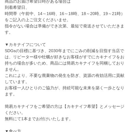
商品のお届け希望日時がある場合は
到着希望日、
時間帯（午前中、14～16時、16～18時、18～20時、19～21時）
をご記入の上ご注文くださいませ。
指令がない場合は準備ができ次第、最短で発送させていただきま
す。
▼カキナイフについて
SDGsの目標に基づき、2030年までにごみの削減を目指す当店で
は、リピーター様や牡蠣が好きなお客様がすでにカキナイフをお
持ちの場合が多いため、商品には簡易カキナイフを同梱しており
ません。
これにより、不要な廃棄物の発生を防ぎ、資源の有効活用に貢献
しています。
お客様一人ひとりのご協力が、持続可能な未来を築く一歩となり
ます。
簡易カキナイフをご希望の方は【カキナイフ希望】とメッセージ
ください。
無料にて1本までお付けいたします。
▼食べ方