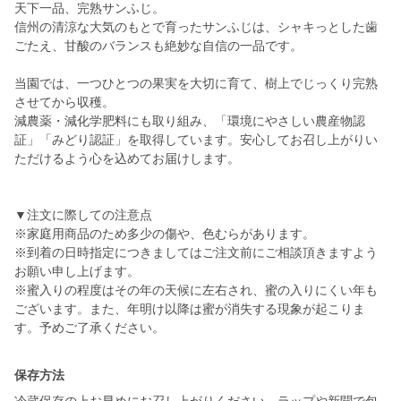
天下一品、完熟サンふじ。
信州の清涼な大気のもとで育ったサンふじは、シャキっとした歯
ごたえ、甘酸のバランスも絶妙な自信の一品です。
当園では、一つひとつの果実を大切に育て、樹上でじっくり完熟
させてから収穫。
減農薬・減化学肥料にも取り組み、「環境にやさしい農産物認
証」「みどり認証」を取得しています。安心してお召し上がりい
ただけるよう心を込めてお届けします。
▼注文に際しての注意点
※家庭用商品のため多少の傷や、色むらがあります。
※到着の日時指定につきましてはご注文前にご相談頂きますよう
お願い申し上げます。
※蜜入りの程度はその年の天候に左右され、蜜の入りにくい年も
ございます。また、年明け以降は蜜が消失する現象が起こりま
す。予めご了承ください。
保存方法