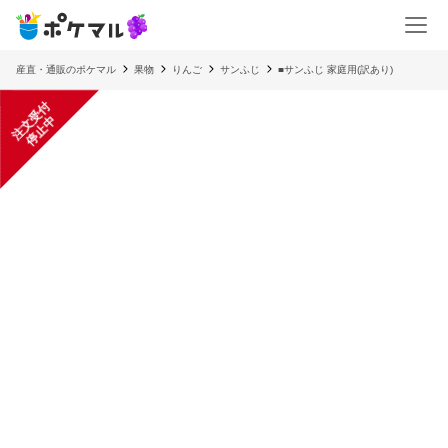
産直・通販のポケマル
果物
りんご
サンふじ
■サンふじ 家庭用(訳あり)
注
文
受
付
停
止
中