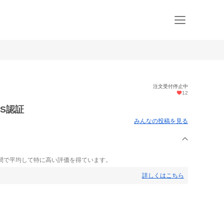
注文受付停止中
12
S認証
みんなの投稿を見る
間で平均して特に高い評価を得ています。
詳しくはこちら