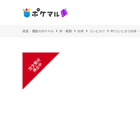
産直・通販のポケマル
米・穀類
白米
コシヒカリ
R7コシヒカリ白米・
注
文
受
付
停
止
中