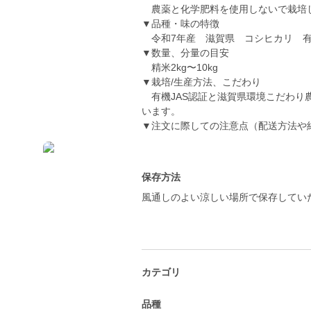
農薬と化学肥料を使用しないで栽培し
▼品種・味の特徴
令和7年産 滋賀県 コシヒカリ 
▼数量、分量の目安
精米2kg〜10kg
▼栽培/生産方法、こだわり
有機JAS認証と滋賀県環境こだわり
います。
▼注文に際しての注意点（配送方法や
保存方法
風通しのよい涼しい場所で保存してい
カテゴリ
品種