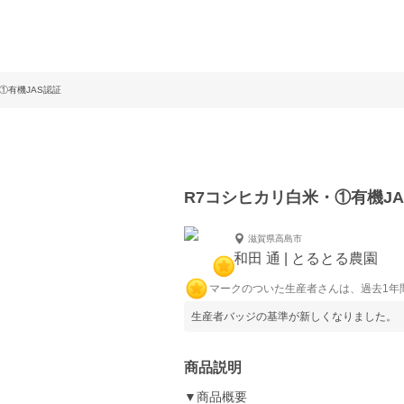
①有機JAS認証
R7コシヒカリ白米・①有機JA
滋賀県高島市
和田 通 | とるとる農園
マークのついた生産者さんは、過去1年
生産者バッジの基準が新しくなりました。
商品説明
▼商品概要