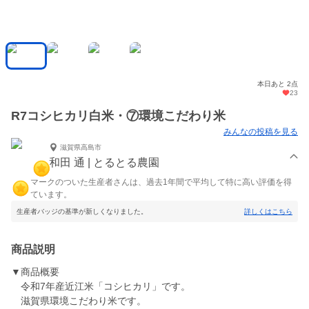
本日あと 2点
23
R7コシヒカリ白米・⑦環境こだわり米
みんなの投稿を見る
滋賀県高島市
和田 通 | とるとる農園
マークのついた生産者さんは、過去1年間で平均して特に高い評価を得
ています。
生産者バッジの基準が新しくなりました。
詳しくはこちら
商品説明
▼商品概要
令和7年産近江米「コシヒカリ」です。
滋賀県環境こだわり米です。