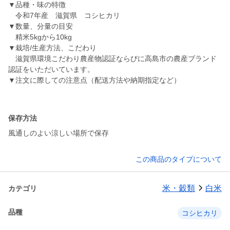
▼品種・味の特徴
令和7年産 滋賀県 コシヒカリ
▼数量、分量の目安
精米5kgから10kg
▼栽培/生産方法、こだわり
滋賀県環境こだわり農産物認証ならびに高島市の農産ブランド
認証をいただいています。
▼注文に際しての注意点（配送方法や納期指定など）
保存方法
風通しのよい涼しい場所で保存
この商品のタイプについて
米・穀類
白米
カテゴリ
品種
コシヒカリ