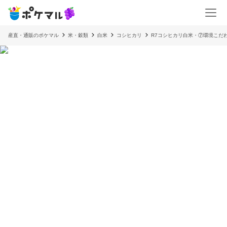
産直・通販のポケマル
米・穀類
白米
コシヒカリ
R7コシヒカリ白米・⑦環境こだ