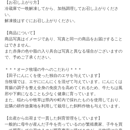
【お召し上がり方】
冷蔵庫で一晩解凍してから、加熱調理してお召し上がりくださ
い。
解凍後はすぐにお召し上がりください。
【商品について】
商品写真はイメージであり、写真と同一の商品をお届けすること
はできません。
また赤身の色や脂の入り具合は写真と異なる場合がございますの
で、予めご了承ください。
＊＊＊オーク牧場の牛へのこだわり＊＊＊
【田子にんにくを使った独自のエサを与えています】
当牧場では、エサににんにくを混ぜて与えています。にんにくは
胃腸の調子を整え全身の免疫力を高めてくれるため、牛たちは風
邪や下痢になることも少なく健康に育っています。
また、稲わらや牧草は県内や町内で採れたものを使用しており、
近隣の耕作放棄地を利用して栽培した飼料作物も与えています。
【出産から出荷まで一貫した飼育管理をしています】
一般的に母牛が産んだ子牛を売っているのが繁殖農家、子牛を買