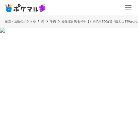
産直・通販のポケマル
肉
牛肉
経産肥育黒毛和牛【すき焼用350g切り落とし350g