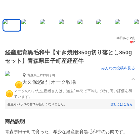
本日あと 2点
2
経産肥育黒毛和牛【すき焼用350g切り落とし350g
セット】青森県田子町産経産牛
みんなの投稿を見る
青森県三戸郡田子町
大久保悠紀 | オーク牧場
マークのついた生産者さんは、過去1年間で平均して特に高い評価を得
ています。
生産者バッジの基準が新しくなりました。
詳しくはこちら
商品説明
青森県田子町で育った、希少な経産肥育黒毛和牛のお肉です。