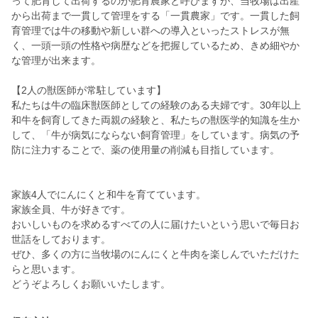
って肥育して出荷するのが肥育農家と呼びますが、当牧場は出産
から出荷まで一貫して管理をする「一貫農家」です。一貫した飼
育管理では牛の移動や新しい群への導入といったストレスが無
く、一頭一頭の性格や病歴などを把握しているため、きめ細やか
な管理が出来ます。
【2人の獣医師が常駐しています】
私たちは牛の臨床獣医師としての経験のある夫婦です。30年以上
和牛を飼育してきた両親の経験と、私たちの獣医学的知識を生か
して、「牛が病気にならない飼育管理」をしています。病気の予
防に注力することで、薬の使用量の削減も目指しています。
家族4人でにんにくと和牛を育てています。
家族全員、牛が好きです。
おいしいものを求めるすべての人に届けたいという思いで毎日お
世話をしております。
ぜひ、多くの方に当牧場のにんにくと牛肉を楽しんでいただけた
らと思います。
どうぞよろしくお願いいたします。