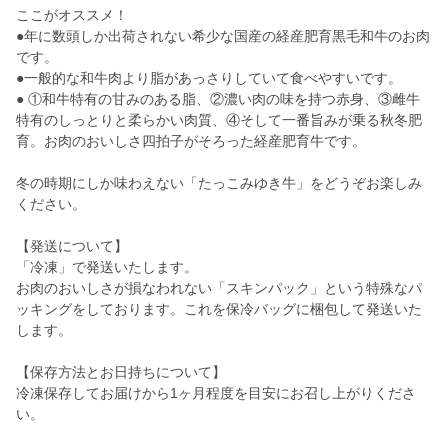
ここがオススメ！
●年に数頭しか出荷されない希少な国産の経産肥育黒毛和牛のお肉
です。
●一般的な和牛肉より脂があっさりしていて食べやすいです。
● ①和牛特有の甘みのある脂、②濃い肉の味を持つ赤身、③雌牛
特有のしっとりと柔らかい肉質、④そして一番旨みが乗る秋冬肥
育。お肉のおいしさ四拍子がそろった経産肥育牛です。
冬の時期にしか味わえない「たっこみゆき牛」をどうぞお楽しみ
ください。
【発送について】
「冷凍」で発送いたします。
お肉のおいしさが損なわれない「スキンパック」という特殊なパ
ッキングをしております。これを保冷バッグに梱包して発送いた
します。
【保存方法とお日持ちについて】
冷凍保存してお届けから1ヶ月程度を目安にお召し上がりくださ
い。