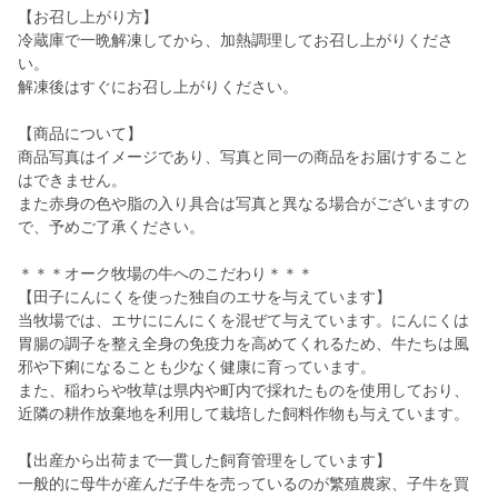
【お召し上がり方】
冷蔵庫で一晩解凍してから、加熱調理してお召し上がりくださ
い。
解凍後はすぐにお召し上がりください。
【商品について】
商品写真はイメージであり、写真と同一の商品をお届けすること
はできません。
また赤身の色や脂の入り具合は写真と異なる場合がございますの
で、予めご了承ください。
＊＊＊オーク牧場の牛へのこだわり＊＊＊
【田子にんにくを使った独自のエサを与えています】
当牧場では、エサににんにくを混ぜて与えています。にんにくは
胃腸の調子を整え全身の免疫力を高めてくれるため、牛たちは風
邪や下痢になることも少なく健康に育っています。
また、稲わらや牧草は県内や町内で採れたものを使用しており、
近隣の耕作放棄地を利用して栽培した飼料作物も与えています。
【出産から出荷まで一貫した飼育管理をしています】
一般的に母牛が産んだ子牛を売っているのが繁殖農家、子牛を買