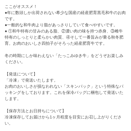
ここがオススメ！
●年に数頭しか出荷されない希少な国産の経産肥育黒毛和牛のお肉
です。
●一般的な和牛肉より脂があっさりしていて食べやすいです。
● ①和牛特有の甘みのある脂、②濃い肉の味を持つ赤身、③雌牛
特有のしっとりと柔らかい肉質、④そして一番旨みが乗る秋冬肥
育。お肉のおいしさ四拍子がそろった経産肥育牛です。
冬の時期にしか味わえない「たっこみゆき牛」をどうぞお楽しみ
ください。
【発送について】
「冷凍」で発送いたします。
お肉のおいしさが損なわれない「スキンパック」という特殊なパ
ッキングをしております。これを保冷バッグに梱包して発送いた
します。
【保存方法とお日持ちについて】
冷凍保存してお届けから1ヶ月程度を目安にお召し上がりくださ
い。