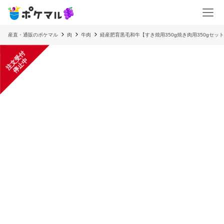
産直・通販のポケマル
肉
牛肉
経産肥育黒毛和牛【すき焼用350g焼き肉用350gセッ
注
文
受
付
停
止
中