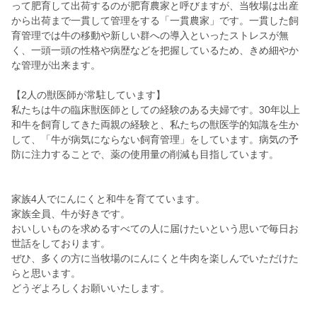
って肥育して出荷するのが肥育農家と呼びますが、当牧場は出産
から出荷まで一貫して管理をする「一貫農家」です。一貫した飼
育管理では牛の移動や新しい群への導入といったストレスが無
く、一頭一頭の性格や病歴などを把握しているため、きめ細やか
な管理が出来ます。
【2人の獣医師が常駐しています】
私たちは牛の臨床獣医師としての経験のある夫婦です。30年以上
和牛を飼育してきた両親の経験と、私たちの獣医学的知識を生か
して、「牛が病気にならない飼育管理」をしています。病気の予
防に注力することで、薬の使用量の削減も目指しています。
家族4人でにんにくと和牛を育てています。
家族全員、牛が好きです。
おいしいものを求めるすべての人に届けたいという思いで毎日お
世話をしております。
ぜひ、多くの方に当牧場のにんにくと牛肉を楽しんでいただけた
らと思います。
どうぞよろしくお願いいたします。