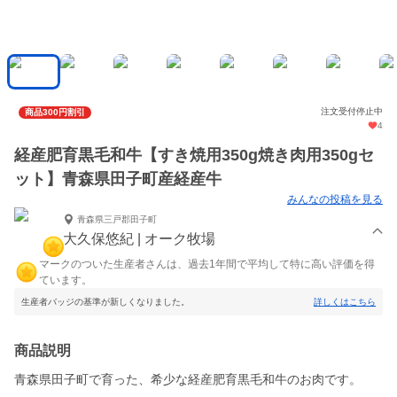
注文受付停止中
商品300円割引
4
経産肥育黒毛和牛【すき焼用350g焼き肉用350gセ
ット】青森県田子町産経産牛
みんなの投稿を見る
青森県三戸郡田子町
大久保悠紀 | オーク牧場
マークのついた生産者さんは、過去1年間で平均して特に高い評価を得
ています。
生産者バッジの基準が新しくなりました。
詳しくはこちら
商品説明
青森県田子町で育った、希少な経産肥育黒毛和牛のお肉です。