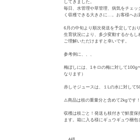
してきました。
毎日、水管理や草管理、病気をチェッ
く収穫できる大きさに…。お客様へお
6月の中旬より順次発送を予定してお
生育状況により、多少変動するかもし
ご理解いただけますと幸いです。
参考例に、、、
梅ぼしには、1キロの梅に対して100g
なります）
赤しそジュースは、１Lの水に対して5
⚠️商品は枝の重量分と含めて2kgです
収穫は枝ごと！発送も枝付きで鮮度保
ます。箱に入る様にギュウギュウ梱包
A様