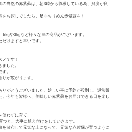
園の自然の赤紫蘇は、朝3時から収穫している為、鮮度が良
蘇をお探しでしたら、是非ちりめん赤紫蘇を！
5kgや3kgなど様々な量の商品がございます。
ただけますと幸いです。
スメです！
きました。
です。
香りが広がります。
ありがとうございました。嬉しい事に予約が殺到し、通常販
た。今年も皆様へ、美味しい赤紫蘇をお届けできる日を楽し
を使わずに育て、
事育つと、大事に植え付けをしていきます。
糠を散布して元気な土になって、元気な赤紫蘇が育つように