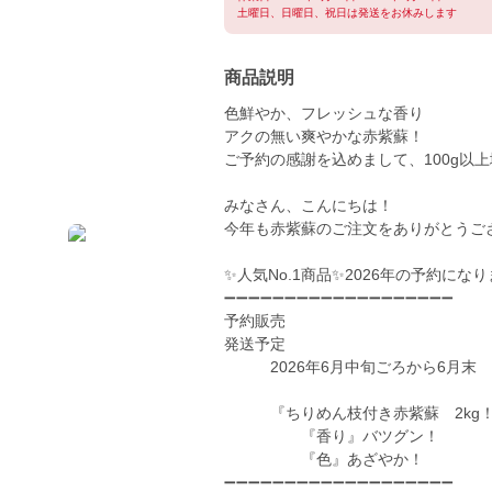
土曜日、日曜日、祝日は発送をお休みします
商品説明
色鮮やか、フレッシュな香り
アクの無い爽やかな赤紫蘇！
ご予約の感謝を込めまして、100g以
みなさん、こんにちは！
今年も赤紫蘇のご注文をありがとうご
✨人気No.1商品✨2026年の予約にな
➖➖➖➖➖➖➖➖➖➖➖➖➖➖➖➖➖➖➖
予約販売
発送予定
2026年6月中旬ごろから6月末
『ちりめん枝付き赤紫蘇 2kg
『香り』バツグン！
『色』あざやか！
➖➖➖➖➖➖➖➖➖➖➖➖➖➖➖➖➖➖➖