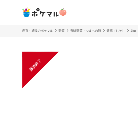
産直・通販のポケマル
野菜
香味野菜・つまもの類
紫蘇（しそ）
2k
販売終了