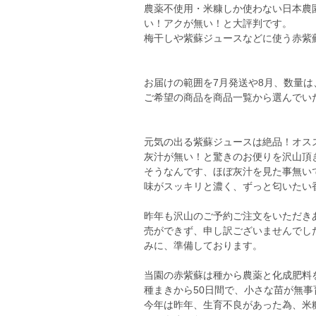
農薬不使用・米糠しか使わない日本農
い！アクが無い！と大評判です。
梅干しや紫蘇ジュースなどに使う赤紫
お届けの範囲を7月発送や8月、数量は、
ご希望の商品を商品一覧から選んでい
元気の出る紫蘇ジュースは絶品！オス
灰汁が無い！と驚きのお便りを沢山頂
そうなんです、ほぼ灰汁を見た事無い
味がスッキリと濃く、ずっと匂いたい
昨年も沢山のご予約ご注文をいただき
売ができず、申し訳ございませんでし
みに、準備しております。
当園の赤紫蘇は種から農薬と化成肥料
種まきから50日間で、小さな苗が無
今年は昨年、生育不良があった為、米