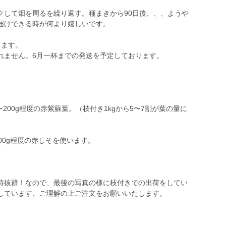
クして畑を周るを繰り返す。種まきから90日後、、、ようや
届けできる時が何より嬉しいです。
ります。
れません。6月一杯までの発送を予定しております。
〜200g程度の赤紫蘇葉。（枝付き1kgから5〜7割が葉の量に
00g程度の赤しそを使います。
！
持抜群！なので、最後の写真の様に枝付きでの出荷をしてい
しています、ご理解の上ご注文をお願いいたします。