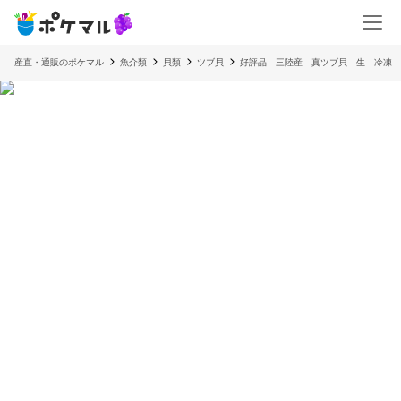
産直・通販のポケマル
魚介類
貝類
ツブ貝
好評品 三陸産 真ツブ貝 生 冷凍 （