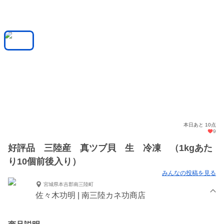
本日あと 10点
9
好評品 三陸産 真ツブ貝 生 冷凍 （1kgあた
り10個前後入り）
みんなの投稿を見る
宮城県本吉郡南三陸町
佐々木功明 | 南三陸カネ功商店