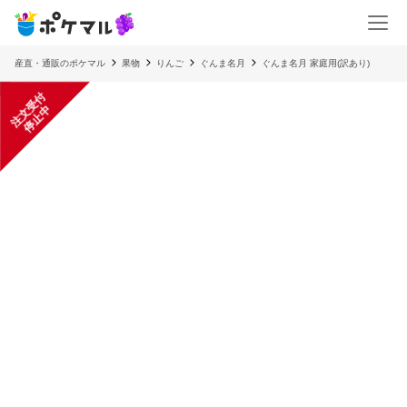
産直・通販のポケマル
果物
りんご
ぐんま名月
ぐんま名月 家庭用(訳あり)
注
文
受
付
停
止
中