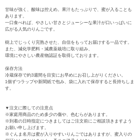
甘味が強く、酸味は控えめ。果汁もたっぷりで、蜜が入ることも
あります。
一口食べれば、やさしい甘さとジューシーな果汁が口いっぱいに
広がる人気のりんごです。
樹上でじっくり完熟させた、自信をもってお届けする一品です。
また、減化学肥料・減農薬栽培に取り組み、
環境にやさしい農産物認証を取得しております。
保存方法
冷蔵保存で約3週間を目安にお早めにお召し上がりください。
1個ずつラップや新聞紙で包み、袋に入れて保存すると長持ちしま
す。
▼注文に際しての注意点
※家庭用商品のため多少の傷や、色むらがあります。
※到着の日時指定につきましてはご注文前にご相談頂きますよう
お願い申し上げます。
※ぐんま名月は蜜が入りやすいりんごではありますが、蜜入りの