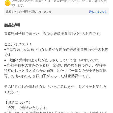
マークのついた生産者さんは、過去1年間で平均して特に高い評価を得
ています。
生産者バッジの基準が新しくなりました。
詳しくはこちら
商品説明
青森県田子町で育った、希少な経産肥育黒毛和牛のお肉です。
ここがオススメ！
●年に数頭しか出荷されない希少な国産の経産肥育黒毛和牛のお肉
です。
●一般的な和牛肉より脂があっさりしていて食べやすいです。
● ①和牛特有の甘みのある脂、②濃い肉の味を持つ赤身、③雌牛
特有のしっとりと柔らかい肉質、④そして一番旨みが乗る秋冬肥
育。お肉のおいしさ四拍子がそろった経産肥育牛です。
冬の時期にしか味わえない「たっこみゆき牛」をどうぞお楽しみ
ください。
【発送について】
「冷凍」で発送いたします。