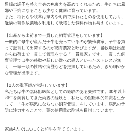
胃腸の調子を整え全身の免疫力を高めてくれるため、牛たちは風
邪や下痢になることも少なく健康に育っています。
また、稲わらや牧草は県内や町内で採れたものを使用しており、
近隣の耕作放棄地を利用して栽培した飼料作物も与えています。
【出産から出荷まで一貫した飼育管理をしています】
一般的に母牛が産んだ子牛を売っているのが繁殖農家、子牛を買
って肥育して出荷するのが肥育農家と呼びますが、当牧場は出産
から出荷まで一貫して管理をする「一貫農家」です。一貫した飼
育管理では牛の移動や新しい群への導入といったストレスが無
く、一頭一頭の性格や病歴などを把握しているため、きめ細やか
な管理が出来ます。
【2人の獣医師が常駐しています】
私たちは牛の臨床獣医師としての経験のある夫婦です。30年以上
和牛を飼育してきた両親の経験と、私たちの獣医学的知識を生か
して、「牛が病気にならない飼育管理」をしています。病気の予
防に注力することで、薬の使用量の削減も目指しています。
家族4人でにんにくと和牛を育てています。