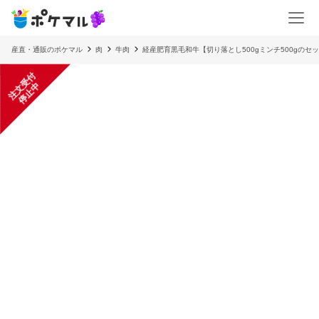
産直・通販のポケマル
肉
牛肉
経産肥育黒毛和牛【切り落とし500gミンチ500gの
注
文
受
付
停
止
中