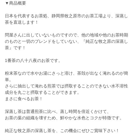
▼商品概要
日本を代表するお茶処、静岡県牧之原市のお茶工場より、深蒸し
茶を直送します！
問屋さんに出していないものですので、他の地域や他のお茶時期
のものと一切のブレンドをしていない、『純正な牧之原の深蒸し
茶』です！
1番茶の八十八夜のお茶です。
粉末茶なので水やお湯にさっと溶け、茶殻が出なく淹れるのが簡
単。
さらに抽出して淹れる煎茶では摂取することのできない水不溶性
成分を丸ごと摂取することができます。
まさに食べるお茶！
深蒸し茶は普通煎茶に比べ、蒸し時間を倍近くかけて、
お茶の葉の組織を壊すため、鮮やかな水色とコクが特徴です。
純正な牧之原の深蒸し茶を、この機会にぜひご賞味下さい！