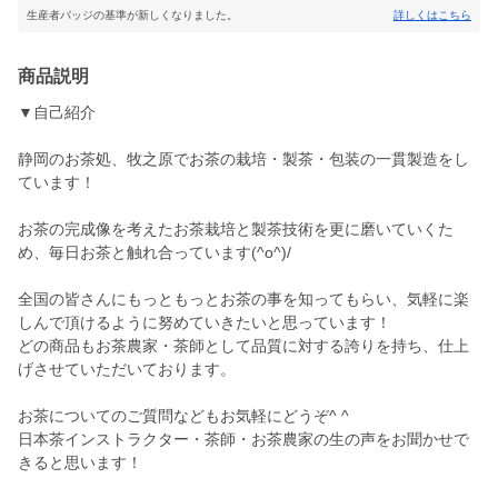
生産者バッジの基準が新しくなりました。
詳しくはこちら
商品説明
▼自己紹介
静岡のお茶処、牧之原でお茶の栽培・製茶・包装の一貫製造をし
ています！
お茶の完成像を考えたお茶栽培と製茶技術を更に磨いていくた
め、毎日お茶と触れ合っています(^o^)/
全国の皆さんにもっともっとお茶の事を知ってもらい、気軽に楽
しんで頂けるように努めていきたいと思っています！
どの商品もお茶農家・茶師として品質に対する誇りを持ち、仕上
げさせていただいております。
お茶についてのご質問などもお気軽にどうぞ^ ^
日本茶インストラクター・茶師・お茶農家の生の声をお聞かせで
きると思います！