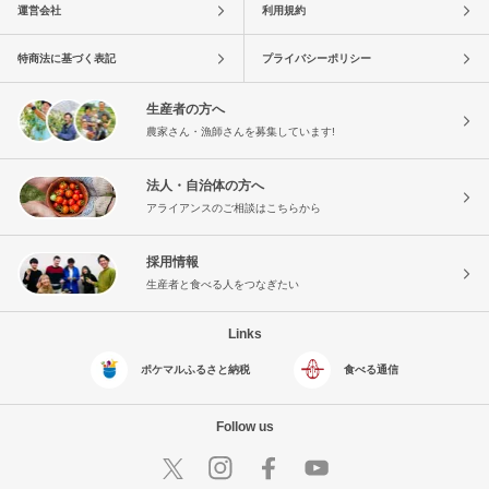
運営会社
利用規約
特商法に基づく表記
プライバシーポリシー
生産者の方へ
農家さん・漁師さんを募集しています!
法人・自治体の方へ
アライアンスのご相談はこちらから
採用情報
生産者と食べる人をつなぎたい
Links
ポケマルふるさと納税
食べる通信
Follow us