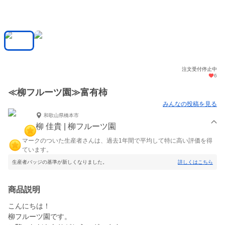
注文受付停止中
6
≪柳フルーツ園≫富有柿
みんなの投稿を見る
和歌山県橋本市
柳 佳貴 | 柳フルーツ園
マークのついた生産者さんは、過去1年間で平均して特に高い評価を得
ています。
生産者バッジの基準が新しくなりました。
詳しくはこちら
商品説明
こんにちは！
柳フルーツ園です。