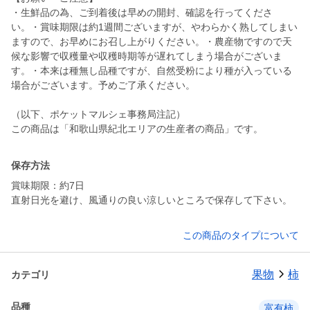
・生鮮品の為、ご到着後は早めの開封、確認を行ってくださ
い。・賞味期限は約1週間ございますが、やわらかく熟してしまい
ますので、お早めにお召し上がりください。・農産物ですので天
候な影響で収穫量や収穫時期等が遅れてしまう場合がございま
す。・本来は種無し品種ですが、自然受粉により種が入っている
場合がございます。予めご了承ください。
（以下、ポケットマルシェ事務局注記）
この商品は「和歌山県紀北エリアの生産者の商品」です。
保存方法
賞味期限：約7日
直射日光を避け、風通りの良い涼しいところで保存して下さい。
この商品のタイプについて
果物
柿
カテゴリ
品種
富有柿