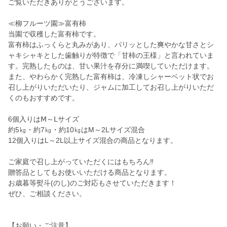
ご覧いただきありがとうございます。
≪柳フルーツ園≫富有柿
当園で収穫した富有柿です。
富有柿はふっくらと丸みがあり、パリッとした爽やかな甘さとシ
ャキシャキとした歯触りが特徴で「甘柿の王様」と言われていま
す。完熟したものは、甘い果汁を存分に満喫していただけます。
また、やわらかく完熟した富有柿は、冷凍しシャーベット状でお
召し上がりいただいたり、ジャムに加工してお召し上がりいただ
くのもおすすめです。
6個入りはⅯ～Ⅼサイズ
約5㎏・約7㎏・約10㎏はM～2Lサイズ混合
12個入りはL～2L以上サイズ混合の商品となります。
ご家庭で召し上がっていただくにはもちろん‼
贈答品としてもお使いいただける商品となります。
お歳暮等熨斗(のし)のご対応もさせていただきます！
ぜひ、ご相談ください。
【お願い・ご注意】