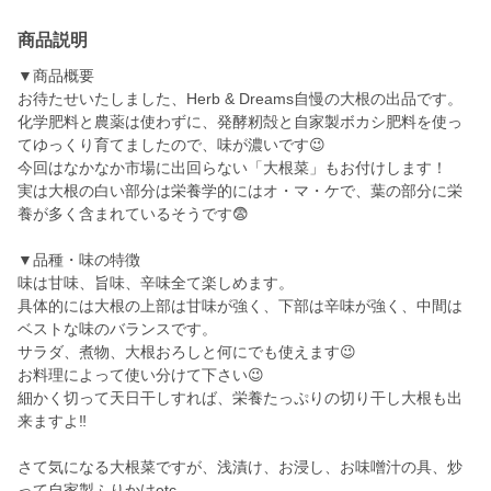
商品説明
▼商品概要
お待たせいたしました、Herb & Dreams自慢の大根の出品です。
化学肥料と農薬は使わずに、発酵籾殻と自家製ボカシ肥料を使っ
てゆっくり育てましたので、味が濃いです😉
今回はなかなか市場に出回らない「大根菜」もお付けします！
実は大根の白い部分は栄養学的にはオ・マ・ケで、葉の部分に栄
養が多く含まれているそうです😨
▼品種・味の特徴
味は甘味、旨味、辛味全て楽しめます。
具体的には大根の上部は甘味が強く、下部は辛味が強く、中間は
ベストな味のバランスです。
サラダ、煮物、大根おろしと何にでも使えます😉
お料理によって使い分けて下さい😉
細かく切って天日干しすれば、栄養たっぷりの切り干し大根も出
来ますよ‼️
さて気になる大根菜ですが、浅漬け、お浸し、お味噌汁の具、炒
って自家製ふりかけetc.