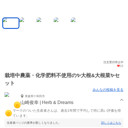
注文受付停止中
22
栽培中農薬・化学肥料不使用の✨️大根&大根菜✨️セ
ット
みんなの投稿を見る
青森県十和田市
山崎俊幸 | Herb & Dreams
マークのついた生産者さんは、過去1年間で平均して特に高い評価を得
ています。
生産者バッジの基準が新しくなりました。
詳しくはこちら