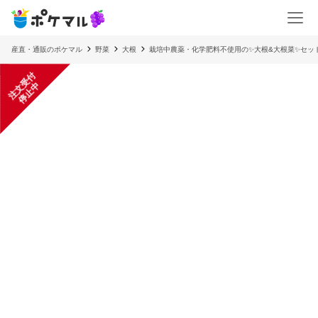
産直・通販のポケマル
野菜
大根
栽培中農薬・化学肥料不使用の✨️大根&大根菜✨️セッ
注
文
受
付
停
止
中