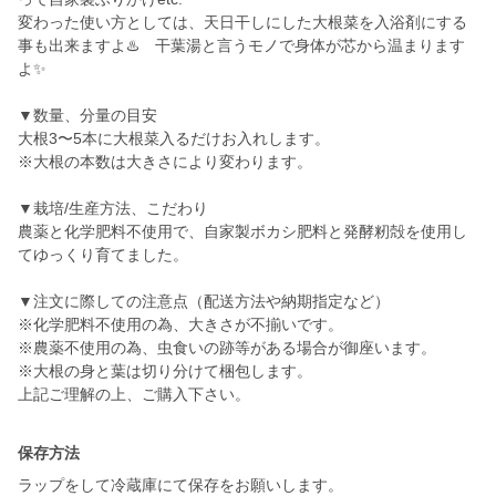
変わった使い方としては、天日干しにした大根菜を入浴剤にする
事も出来ますよ♨️ 干葉湯と言うモノで身体が芯から温まります
よ✨️
▼数量、分量の目安
大根3〜5本に大根菜入るだけお入れします。
※大根の本数は大きさにより変わります。
▼栽培/生産方法、こだわり
農薬と化学肥料不使用で、自家製ボカシ肥料と発酵籾殻を使用し
てゆっくり育てました。
▼注文に際しての注意点（配送方法や納期指定など）
※化学肥料不使用の為、大きさが不揃いです。
※農薬不使用の為、虫食いの跡等がある場合が御座います。
※大根の身と葉は切り分けて梱包します。
保存方法
ラップをして冷蔵庫にて保存をお願いします。