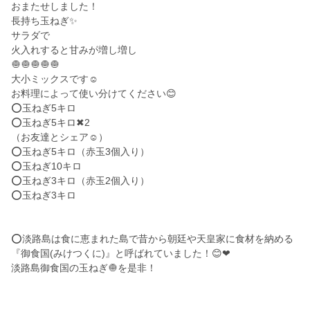
おまたせしました！
長持ち玉ねぎ✨
サラダで
火入れすると甘みが増し増し
🧅🧅🧅🧅🧅
大小ミックスです☺️
お料理によって使い分けてください😊
⭕️玉ねぎ5キロ
⭕️玉ねぎ5キロ✖2
（お友達とシェア☺️）
⭕️玉ねぎ5キロ（赤玉3個入り）
⭕️玉ねぎ10キロ
⭕️玉ねぎ3キロ（赤玉2個入り）
⭕️玉ねぎ3キロ
⭕️淡路島は食に恵まれた島で昔から朝廷や天皇家に食材を納める
『御食国(みけつくに)』と呼ばれていました！😊❤
淡路島御食国の玉ねぎ🧅を是非！