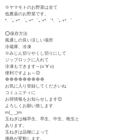
※ヤマモトのお野菜は全て
低農薬のお野菜です。
*.゜｡:+*.゜｡:+*.゜｡:+*.゜*.゜｡:+*.゜
⭕️保存方法
風通しの良い涼しい場所
冷蔵庫、冷凍
※みじん切りやくし切りにして
ジップロックに入れて
冷凍もできます～(о´∀`о)
便利ですよぉ～😊
🧅🧅🧅🧅🧅🧅🧅🧅🧅
お気に入り登録してくださいね
コミュニティに
お得情報をお知らせします😊
よろしくお願い致します
m(_ _)m
玉ねぎは極早生、早生、中生、晩生と
あります。
玉ねぎは品種によって
価格が変動します。