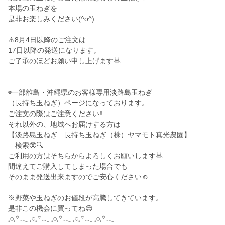
本場の玉ねぎを
是非お楽しみください(^o^)
⚠️8月4日以降のご注文は
17日以降の発送になります。
ご了承のほどお願い申し上げます🙇
◉一部離島・沖縄県のお客様専用淡路島玉ねぎ
（長持ち玉ねぎ）ページになっております。
ご注文の際はご注意ください‼️
それ以外の、地域へお届けする方は
【淡路島玉ねぎ 長持ち玉ねぎ（株）ヤマモト真光農園】
検索🥸🔍
ご利用の方はそちらからよろしくお願いします🙇
間違えてご購入してしまった場合でも
そのまま発送出来ますのでご安心ください☺️
※野菜や玉ねぎのお値段が高騰してきています。
是非この機会に買ってね😊
𓈒𓏸𓈒꙳𓂃 𓈒𓏸𓈒꙳𓂃 𓈒𓏸𓈒꙳𓂃 𓈒𓏸𓈒꙳𓂃 𓈒𓏸𓈒꙳𓂃