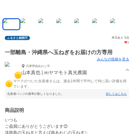
本日あと 5点
ふるさと納税可
1
一部離島・沖縄県へ玉ねぎをお届けの方専用
みんなの投稿を見る
兵庫県南あわじ市
山本真也 | ㈱ヤマモト真光農園
マークのついた生産者さんは、過去1年間で平均して特に高い評価を得
ています。
生産者バッジの基準が新しくなりました。
詳しくはこちら
商品説明
いつも
ご贔屓にありがとうございます😊
淡路島の玉ねぎと言えば南あわじの玉ねぎ✨