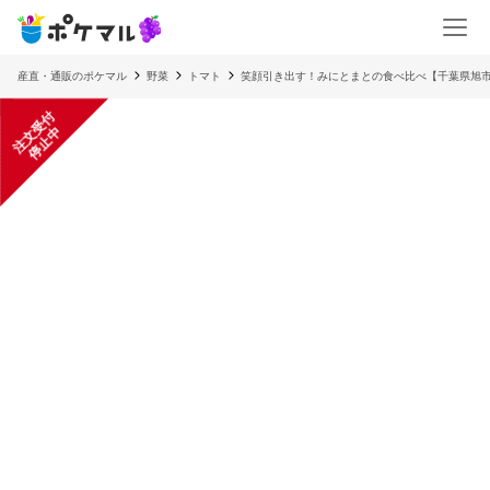
産直・通販のポケマル
野菜
トマト
笑顔引き出す！みにとまとの食べ比べ【千葉県旭
注
文
受
付
停
止
中