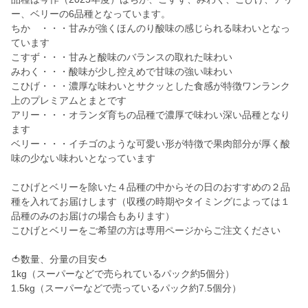
ー、ベリーの6品種となっています。
ちか ・・・甘みが強くほんのり酸味の感じられる味わいとなっ
ています
こすず・・・甘みと酸味のバランスの取れた味わい
みわく・・・酸味が少し控えめで甘味の強い味わい
こひげ・・・濃厚な味わいとサクッとした食感が特徴ワンランク
上のプレミアムとまとです
アリー・・・オランダ育ちの品種で濃厚で味わい深い品種となり
ます
ベリー・・・イチゴのような可愛い形が特徴で果肉部分が厚く酸
味の少ない味わいとなっています
こひげとベリーを除いた４品種の中からその日のおすすめの２品
種を入れてお届けします（収穫の時期やタイミングによっては１
品種のみのお届けの場合もあります）
こひげとベリーをご希望の方は専用ページからご注文ください
🍅数量、分量の目安🍅
1kg（スーパーなどで売られているパック約5個分）
1.5kg（スーパーなどで売っているパック約7.5個分）