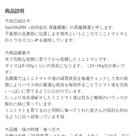
商品説明
🍅自己紹介🍅
Sai10faRM（合同会社 斉藤農園）の斉藤雅通と申します。
千葉県の北東部に位置します旭市というところでミニトマト🍅と
白トウモロコシ🌽を栽培しています。
🍅商品概要🍅
木で完熟な状態に育ててから収穫したミニトマトです。
サイズは8~20gくらいの混合になります。（10~16g位が多いで
す）
当農園ではミニトマト🍅達の成育状況を毎週チェックして木の状
態によりハウス内の最適な状況を毎回作ることでトマト達を元気
いっぱいに育てるように心がけています。
たっぷり光合成🍃🌞したミニトマト達は甘みと酸味のバランスが
取れた味に育っています。
ミニトマトを育てるのと同時に食べてくれた皆さんの笑顔も作れ
るように日々頑張っています😋
🍅品種・味の特徴・食べ方🍅
品種は今作（2025年度）はちか、こすず、みわく、こひげ、アリ