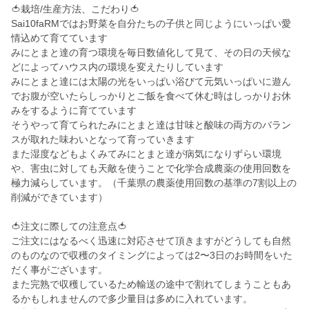
🍅栽培/生産方法、こだわり🍅
Sai10faRMではお野菜を自分たちの子供と同じようにいっぱい愛
情込めて育てています
みにとまと達の育つ環境を毎日数値化して見て、その日の天候な
どによってハウス内の環境を変えたりしています
みにとまと達には太陽の光をいっぱい浴びて元気いっぱいに遊ん
でお腹が空いたらしっかりとご飯を食べて休む時はしっかりお休
みをするように育てています
そうやって育てられたみにとまと達は甘味と酸味の両方のバラン
スが取れた味わいとなって育っていきます
また湿度などもよくみてみにとまと達が病気になりずらい環境
や、害虫に対しても天敵を使うことで化学合成農薬の使用回数を
極力減らしています。（千葉県の農薬使用回数の基準の7割以上の
削減ができています）
🍅注文に際しての注意点🍅
ご注文にはなるべく迅速に対応させて頂きますがどうしても自然
のものなので収穫のタイミングによっては2〜3日のお時間をいた
だく事がございます。
また完熟で収穫しているため輸送の途中で割れてしまうこともあ
るかもしれませんので多少量目は多めに入れています。