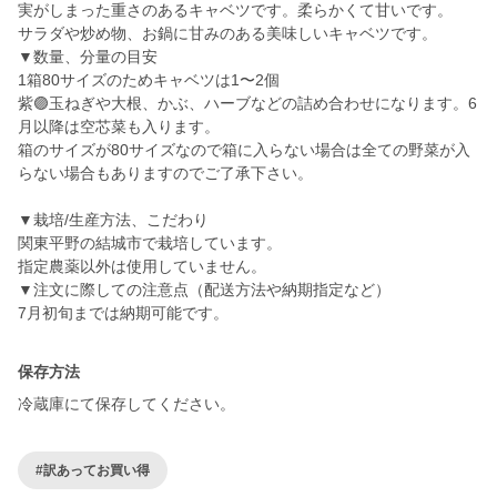
実がしまった重さのあるキャベツです。柔らかくて甘いです。
サラダや炒め物、お鍋に甘みのある美味しいキャベツです。
▼数量、分量の目安
1箱80サイズのためキャベツは1〜2個
紫🟣玉ねぎや大根、かぶ、ハーブなどの詰め合わせになります。6
月以降は空芯菜も入ります。
箱のサイズが80サイズなので箱に入らない場合は全ての野菜が入
らない場合もありますのでご了承下さい。
▼栽培/生産方法、こだわり
関東平野の結城市で栽培しています。
指定農薬以外は使用していません。
▼注文に際しての注意点（配送方法や納期指定など）
7月初旬までは納期可能です。
保存方法
冷蔵庫にて保存してください。
#訳あってお買い得