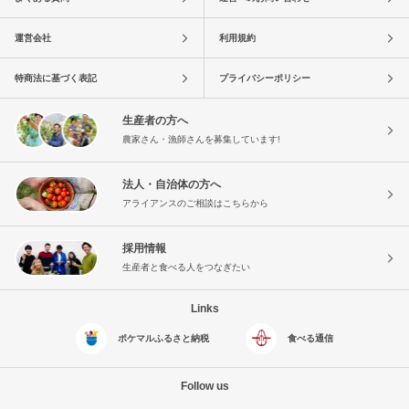
運営会社
利用規約
特商法に基づく表記
プライバシーポリシー
生産者の方へ
農家さん・漁師さんを募集しています!
法人・自治体の方へ
アライアンスのご相談はこちらから
採用情報
生産者と食べる人をつなぎたい
Links
ポケマルふるさと納税
食べる通信
Follow us