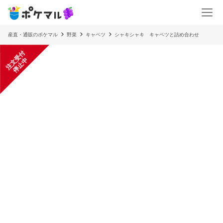
産直・通販のポケマル
野菜
キャベツ
シャキシャキ キャベツと詰め合わせ
注
文
受
付
停
止
中