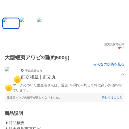
注文受付停止中
16
大型蝦夷アワビ3個(約500g)
みんなの投稿を見る
青森県青森市
正立和章 | 正立丸
マークのついた生産者さんは、過去1年間で平均して特に高い評価を得
ています。
生産者バッジの基準が新しくなりました。
詳しくはこちら
商品説明
▼商品概要
大型天然蝦夷アワビ