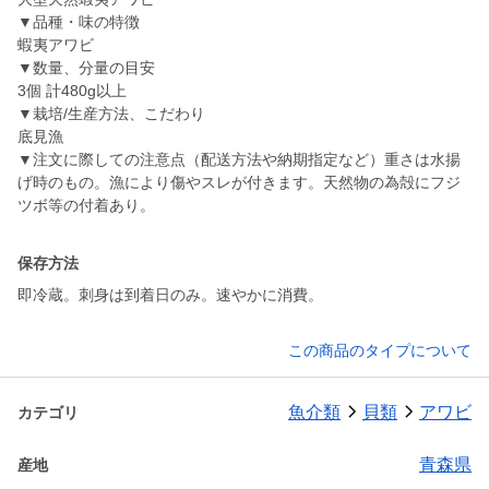
▼品種・味の特徴
蝦夷アワビ
▼数量、分量の目安
3個 計480g以上
▼栽培/生産方法、こだわり
底見漁
▼注文に際しての注意点（配送方法や納期指定など）重さは水揚
げ時のもの。漁により傷やスレが付きます。天然物の為殻にフジ
ツボ等の付着あり。
保存方法
即冷蔵。刺身は到着日のみ。速やかに消費。
この商品のタイプについて
魚介類
貝類
アワビ
カテゴリ
青森県
産地