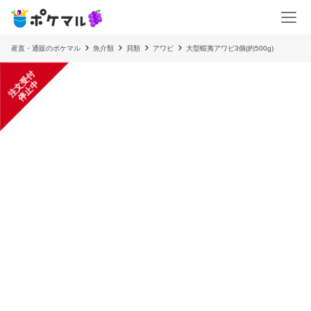
産直・通販のポケマル
魚介類
貝類
アワビ
大型蝦夷アワビ3個(約500g)
注
文
受
付
停
止
中