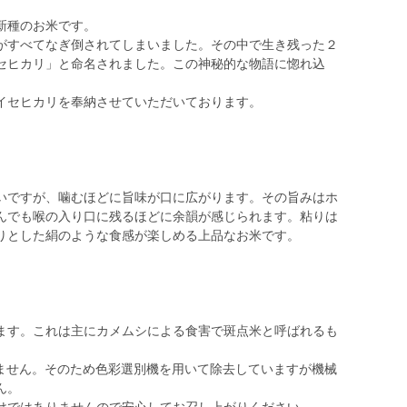
新種のお米です。
がすべてなぎ倒されてしまいました。その中で生き残った２
セヒカリ」と命名されました。この神秘的な物語に惚れ込
。
イセヒカリを奉納させていただいております。
いですが、噛むほどに旨味が口に広がります。その旨みはホ
んでも喉の入り口に残るほどに余韻が感じられます。粘りは
りとした絹のような食感が楽しめる上品なお米です。
ます。これは主にカメムシによる食害で斑点米と呼ばれるも
いません。そのため色彩選別機を用いて除去していますが機械
ん。