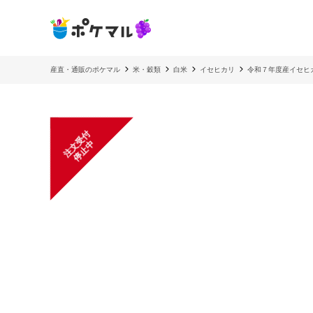
産直・通販のポケマル
米・穀類
白米
イセヒカリ
令和７年度産イセヒ
注
文
受
付
停
止
中