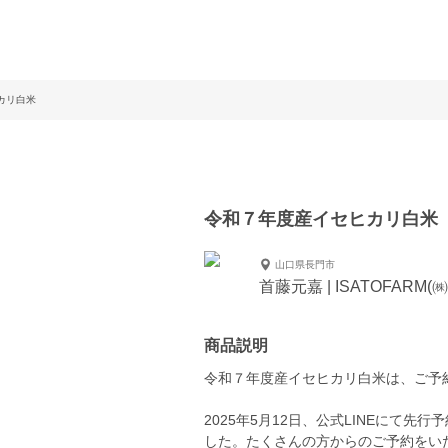
カリ白米
令和７年度産イセヒカリ白米
山口県長門市
首藤元嘉 | ISATOFARM(
商品説明
令和７年度産イセヒカリ白米は、ご予
2025年5月12日、公式LINEにて
した。たくさんの方からのご予約をい