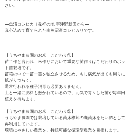
さい。
—魚沼コシヒカリ発祥の地 宇津野新田から—
真心込めて育てられた南魚沼産コシヒカリです。
【うちやま農園のお米 こだわり①】
苗半作と言われ、米作りにおいて重要な苗作りはこだわりのポッ
ト苗栽培です。
苗箱の中で一苗一苗を独立させるため、もし病気が出ても周りに
拡がりづらく、
通常行われる種子消毒も必要ありません。
土と一緒に肥料も敷かれているので、元気で青々した苗が毎年田
植えを待ちます。
【うちやま農園のお米 こだわり②】
うちやま農園では栽培している菌床椎茸の廃菌床をたい肥として
再利用しています。
環境にやさしい農業を、持続可能な循環型農業を目指します。