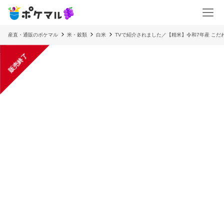
産直・通販のポケマル
米・穀類
白米
TVで紹介されました／【精米】令和7年産 こ
販売終了