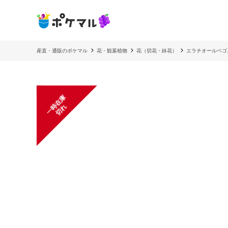
産直・通販のポケマル
花・観葉植物
花（切花・鉢花）
エラチオールベゴ
一
在
庫
切
時
れ