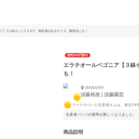
ニア【３鉢セット】4.5寸 満足感のあるサイズ。贈答品にも！
送料300円割引
エラチオールベゴニア【３鉢セ
も！
群馬県富岡市
須藤裕政 | 須藤園芸
マークのついた生産者さんは、過去1年
生産者バッジの基準が新しくなりました。
商品説明