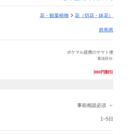
花・観葉植物
花（切花・鉢花）
群馬県
ポケマル提携のヤマト便
配送区分:
300円割引
事前相談必須
1~5日