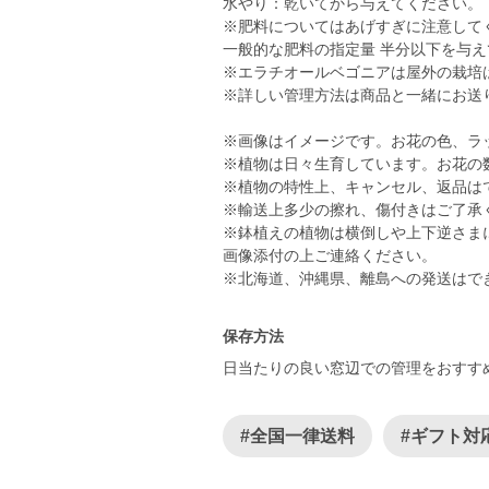
水やり：乾いてから与えてください。
※肥料についてはあげすぎに注意して
一般的な肥料の指定量 半分以下を与
※エラチオールベゴニアは屋外の栽培
※詳しい管理方法は商品と一緒にお送
※画像はイメージです。お花の色、ラ
※植物は日々生育しています。お花の
※植物の特性上、キャンセル、返品は
※輸送上多少の擦れ、傷付きはご了承
※鉢植えの植物は横倒しや上下逆さま
画像添付の上ご連絡ください。
※北海道、沖縄県、離島への発送はで
保存方法
日当たりの良い窓辺での管理をおすす
#全国一律送料
#ギフト対