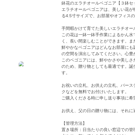
鉢花のエラチオールベゴニア【３鉢セッ
エラチオールベゴニアは、美しい花が
る4.5寸サイズで、お部屋やオフィス
手間暇かけて育てた美しいエラチオー
この花は一鉢一鉢手作業によるかん水
く、長い間楽しむことができます。ま
鮮やかなベゴニアはどんなお部屋にも
の空間を演出してみてください。心豊
このベゴニアには、鮮やかさや美しさ
のため、贈り物としても最適です。誕
す。
お祝いの立札、お供えの立札、バース
クなどを無料でお付けいたします。
ご購入くださる時に申し送り事項に希
お供え、父の日の贈り物には、それに
【管理方法】
置き場所：日当たりの良い窓辺での管