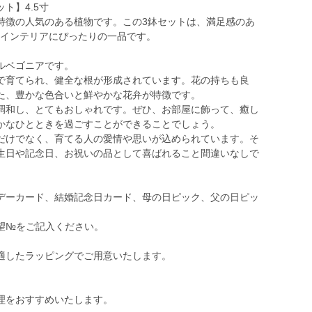
ト】4.5寸
特徴の人気のある植物です。この3鉢セットは、満足感のあ
のインテリアにぴったりの一品です。
ルベゴニアです。
で育てられ、健全な根が形成されています。花の持ちも良
た、豊かな色合いと鮮やかな花弁が特徴です。
調和し、とてもおしゃれです。ぜひ、お部屋に飾って、癒し
かなひとときを過ごすことができることでしょう。
だけでなく、育てる人の愛情や思いが込められています。そ
生日や記念日、お祝いの品として喜ばれること間違いなしで
デーカード、結婚記念日カード、母の日ピック、父の日ピッ
望№をご記入ください。
適したラッピングでご用意いたします。
理をおすすめいたします。