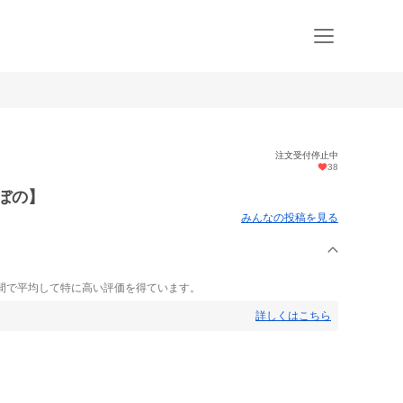
注文受付停止中
38
ぼの】
みんなの投稿を見る
間で平均して特に高い評価を得ています。
詳しくはこちら