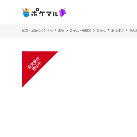
産直・通販のポケマル
果物
みかん・柑橘類
みかん
あけぼの
味の
注
文
受
付
停
止
中