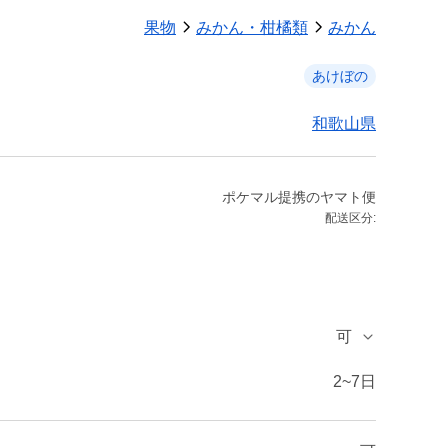
果物
みかん・柑橘類
みかん
あけぼの
和歌山県
ポケマル提携のヤマト便
配送区分:
可
2~7日