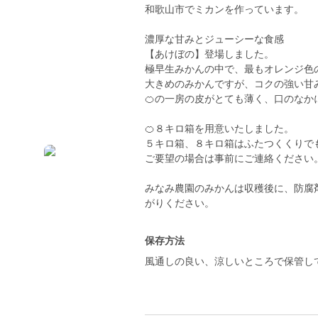
和歌山市でミカンを作っています。
濃厚な甘みとジューシーな食感
【あけぼの】登場しました。
極早生みかんの中で、最もオレンジ色
大きめのみかんですが、コクの強い甘
🍊の一房の皮がとても薄く、口のな
🍊８キロ箱を用意いたしました。
５キロ箱、８キロ箱はふたつくくりで
ご要望の場合は事前にご連絡ください
みなみ農園のみかんは収穫後に、防腐
がりください。
保存方法
風通しの良い、涼しいところで保管し