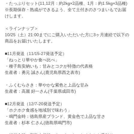
・たっぷりセット(11,12月：約2kg×2品種、1月：約1.5kg×3品種)
※長期保存・熟成ができるよう、全て土付きのさつまいもでお届
けします。
＜ラインナップ＞
10/25（土）21:00までにご購入いただいた方に3ヶ月連続で以下の
商品をお届けいたします。
■11月発送（11/15-27発送予定）
「ねっとり華やか食べ比べ」
・種子島安納いも：甘みとコクが特徴の代表格
生産者：勇元 誠さん(鹿児島県西之表市)
・ふくむらさき：華やかな紫色と上品な甘み
生産者：高麗 好一さん(千葉県成田市)
■12月発送（12/7-20発送予定）
「ホクホク食感を地域別で味わう」
・鳴門金時：徳島県産ブランド、黄金色で上品な甘さ
生産者：杉本 仁さん(徳島県鳴門市)