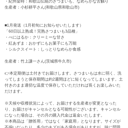
・紀州金時：和歌山伝統のさつまいも、なめらかな舌触り
生産者：小杉耕平さん(和歌山県和歌山市)
■1月発送（1月初旬にお知らせいたします）
「60日以上熟成！完熟さつまいも3品種」
・べにはるか：クリーミーな甘さ
・紅あずま：おかずにもお菓子にも万能
・シルクスイート：しっとりなめらか食感
生産者：竹上謙一さん(茨城県牛久市)
👉本定期便は土付きでお届けします。さつまいもは水に弱く、洗
ってしまうと保存期間は約2週間ほどに短くなってしまいます。土
付きのまま適切な温度で保存していただければ長くお楽しみいた
だけます。
※天候や収穫状況によって、お届けする生産者が変更となった
り、お届けがキャンセルとなる可能性がございます。キャンセル
になった場合は、その月の購入代金は返金いたします。
※本商品は「贈答用」ではなく「家庭用」となります。サイズが
不揃いだったり、多少のキズがある場合がありますが、味に問題