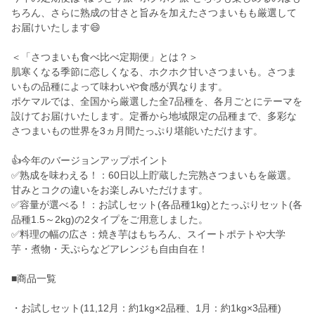
ちろん、さらに熟成の甘さと旨みを加えたさつまいもも厳選して
お届けいたします😄
＜「さつまいも食べ比べ定期便」とは？＞
肌寒くなる季節に恋しくなる、ホクホク甘いさつまいも。さつま
いもの品種によって味わいや食感が異なります。
ポケマルでは、全国から厳選した全7品種を、各月ごとにテーマを
設けてお届けいたします。定番から地域限定の品種まで、多彩な
さつまいもの世界を3ヵ月間たっぷり堪能いただけます。
👍今年のバージョンアップポイント
✅熟成を味わえる！：60日以上貯蔵した完熟さつまいもを厳選。
甘みとコクの違いをお楽しみいただけます。
✅容量が選べる！：お試しセット(各品種1kg)とたっぷりセット(各
品種1.5～2kg)の2タイプをご用意しました。
✅料理の幅の広さ：焼き芋はもちろん、スイートポテトや大学
芋・煮物・天ぷらなどアレンジも自由自在！
■商品一覧
・お試しセット(11,12月：約1kg×2品種、1月：約1kg×3品種)