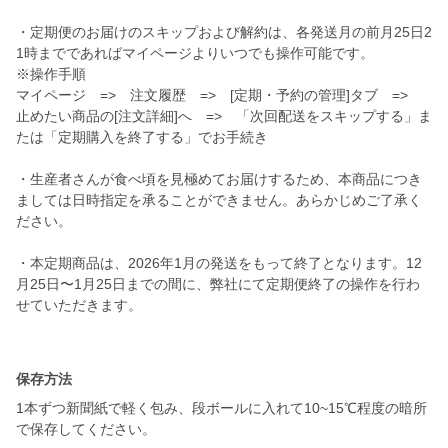
・定期便のお届けのスキップおよび解約は、各発送月の前月25日2
1時までであればマイページよりいつでも操作可能です。
※操作手順
マイページ => 注文履歴 => [定期・予約の管理]タブ =>
止めたい商品の[注文詳細]へ => 「次回配送をスキップする」ま
たは「定期購入を終了する」でお手続き
・生産者さんが食べ頃を見極めてお届けするため、本商品につき
ましては日時指定を承ることができません。あらかじめご了承く
ださい。
・本定期商品は、2026年1月の発送をもって終了となります。12
月25日〜1月25日までの間に、弊社にて定期便終了の操作を行わ
せていただきます。
保存方法
1本ずつ新聞紙で軽く包み、段ボールに入れて10~15℃程度の暗所
で保存してください。