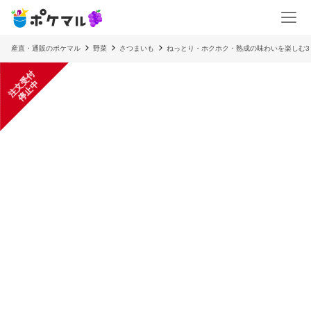
産直・通販のポケマル
野菜
さつまいも
ねっとり・ホクホク・熟成の味わいを楽しむ3
注
文
受
付
停
止
中