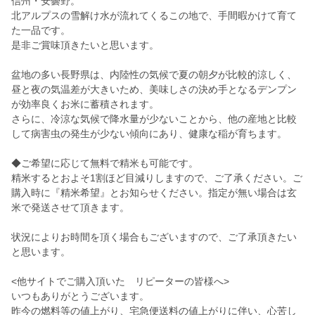
信州・安曇野。
北アルプスの雪解け水が流れてくるこの地で、手間暇かけて育て
た一品です。
是非ご賞味頂きたいと思います。
盆地の多い長野県は、内陸性の気候で夏の朝夕が比較的涼しく、
昼と夜の気温差が大きいため、美味しさの決め手となるデンプン
が効率良くお米に蓄積されます。
さらに、冷涼な気候で降水量が少ないことから、他の産地と比較
して病害虫の発生が少ない傾向にあり、健康な稲が育ちます。
◆ご希望に応じて無料で精米も可能です。
精米するとおよそ1割ほど目減りしますので、ご了承ください。ご
購入時に『精米希望』とお知らせください。指定が無い場合は玄
米で発送させて頂きます。
状況によりお時間を頂く場合もございますので、ご了承頂きたい
と思います。
<他サイトでご購入頂いた リピーターの皆様へ>
いつもありがとうございます。
昨今の燃料等の値上がり、宅急便送料の値上がりに伴い、心苦し