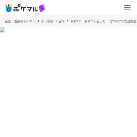
産直・通販のポケマル
米・穀類
玄米
令和7年 新米コシヒカリ 北アルプス安曇野産