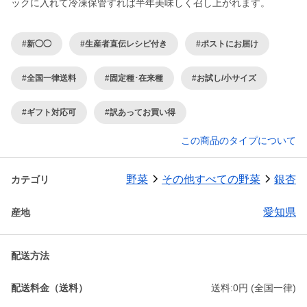
ックに入れて冷凍保管すれば半年美味しく召し上がれます。
#新◯◯
#生産者直伝レシピ付き
#ポストにお届け
#全国一律送料
#固定種･在来種
#お試し/小サイズ
#ギフト対応可
#訳あってお買い得
この商品のタイプについて
野菜
その他すべての野菜
銀杏
カテゴリ
愛知県
産地
配送方法
配送料金（送料）
送料:0円 (全国一律)