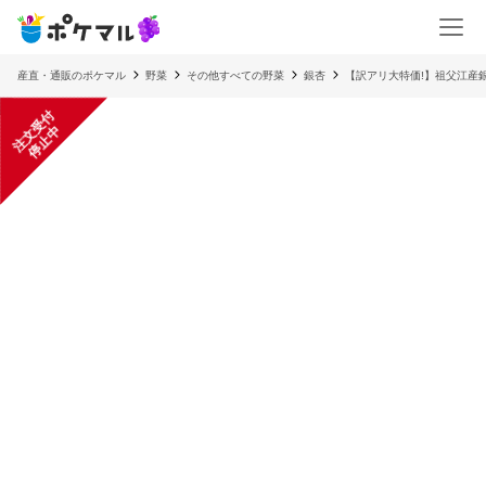
産直・通販のポケマル
野菜
その他すべての野菜
銀杏
【訳アリ大特価!】祖父江産
注
文
受
付
停
止
中