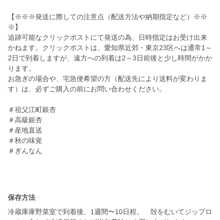
【※※※発送に際しての注意点（配送方法や納期指定など）※※
※】
追跡可能なクリックポストにて発送の為、日時指定はお受け出来
かねます。クリックポストは、愛知県近郊・東京23区へは通常1～
2日で到着しますが、遠方への到着は2～3日前後と少し時間がかか
ります。
お急ぎの場合や、宅急便希望の方（配送先により送料が変わりま
す）は、必ずご購入の前にお問い合わせください。
＃祖父江町銀杏
＃高級銀杏
＃産地直送
＃秋の味覚
＃ぎんなん
保存方法
冷蔵庫庫野菜室で到着後、1週間〜10日程。 殻をむいてジップロ