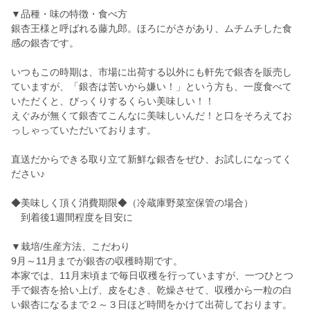
▼品種・味の特徴・食べ方
銀杏王様と呼ばれる藤九郎。ほろにがさがあり、ムチムチした食
感の銀杏です。
いつもこの時期は、市場に出荷する以外にも軒先で銀杏を販売し
ていますが、「銀杏は苦いから嫌い！」という方も、一度食べて
いただくと、びっくりするくらい美味しい！！
えぐみが無くて銀杏てこんなに美味しいんだ！と口をそろえてお
っしゃっていただいております。
直送だからできる取り立て新鮮な銀杏をぜひ、お試しになってく
ださい♪
◆美味しく頂く消費期限◆（冷蔵庫野菜室保管の場合）
到着後1週間程度を目安に
▼栽培/生産方法、こだわり
9月～11月までが銀杏の収穫時期です。
本家では、11月末頃まで毎日収穫を行っていますが、一つひとつ
手で銀杏を拾い上げ、皮をむき、乾燥させて、収穫から一粒の白
い銀杏になるまで２～３日ほど時間をかけて出荷しております。