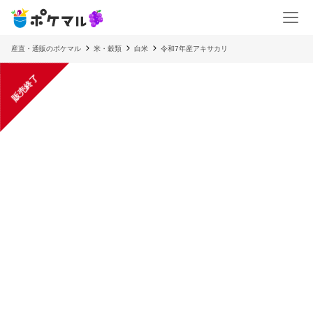
産直・通販のポケマル
米・穀類
白米
令和7年産アキサカリ
販売終了