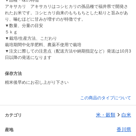
▼品種・味の特徴
アキサカリ アキサカリはコシヒカリの孫品種で福井県で開発さ
れたお米です。コシヒカリ由来のもちもちとした粘りと旨みがあ
り、噛むほどに甘みが増すのが特徴です。
▼数量、分量の目安
５ｋｇ
▼栽培/生産方法、こだわり
栽培期間中化学肥料、農薬不使用で栽培
▼注文に際しての注意点（配送方法や納期指定など）発送は10月3
日以降の発送になります
保存方法
精米後早めにお召し上がり下さい
この商品のタイプについて
米・穀類
白米
カテゴリ
香川県
産地