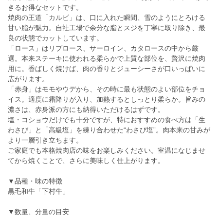
きるお得なセットです。
焼肉の王道「カルビ」は、口に入れた瞬間、雪のようにとろける
甘い脂が魅力。自社工場で余分な脂とスジを丁寧に取り除き、最
良の状態でカットしています。
「ロース」はリブロース、サーロイン、カタロースの中から厳
選。本来ステーキに使われる柔らかで上質な部位を、贅沢に焼肉
用に。香ばしく焼けば、肉の香りとジューシーさが口いっぱいに
広がります。
「赤身」はモモやウデから、その時に最も状態のよい部位をチョ
イス。適度に霜降りが入り、加熱するとしっとり柔らか。旨みの
濃さは、赤身派の方にも納得いただけるはずです。
塩・コショウだけでも十分ですが、特におすすめの食べ方は「生
わさび」と「高級塩」を練り合わせた“わさび塩”。肉本来の甘みが
より一層引き立ちます。
ご家庭でも本格焼肉店の味をお楽しみください。室温になじませ
てから焼くことで、さらに美味しく仕上がります。
▼品種・味の特徴
黒毛和牛「下村牛」
▼数量、分量の目安