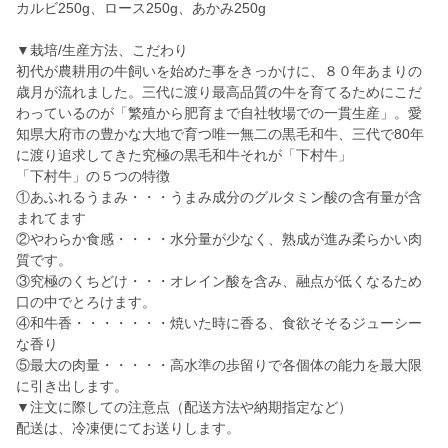
カルビ250g、ロース250g、あかみ250g
▼栽培/生産方法、こだわり
初代が農耕用の牛飼いを始めた事をきっかけに、８０年あまりの
歳月が流れました。三代に渡り最高品質の牛を育てるためにこだ
わっているのが「繁殖から肥育まで自社牧場での一貫生産」。愛
知県大府市の豊かな大地で育つ唯一無二の黒毛和牛、三代で80年
に渡り追求してきた究極の黒毛和牛それが「下村牛」
「下村牛」の５つの特徴
①あふれるうまみ・・・うまみ成分のグルタミン酸の含有量が含
まれてます
②やわらか食感・・・・水分量が少なく、熟成が進み柔らかい肉
質です。
③究極のくちどけ・・・オレイン酸を含み、融点が低くなるため
口の中でとろけます。
④和牛香・・・・・・・焼いた時に香る、食欲そそるジューシー
な香り
⑤最大の肉量・・・・・高水準の歩留りで各個体の能力を最大限
に引き出します。
▼注文に際しての注意点（配送方法や納期指定など）
配送は、冷凍便にてお送りします。