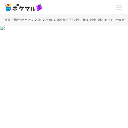
産直・通販のポケマル
肉
牛肉
黒毛和牛『下村牛』焼肉3種食べ比べセット（カルビ・ロ