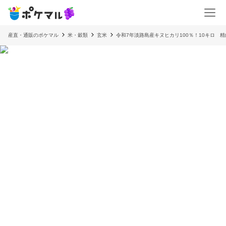
産直・通販のポケマル
米・穀類
玄米
令和7年淡路島産キヌヒカリ100％！10キロ 精