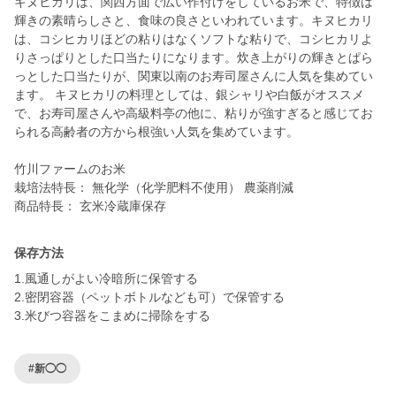
キヌヒカリは、関西方面で広い作付けをしているお米で、特徴は
輝きの素晴らしさと、食味の良さといわれています。キヌヒカリ
は、コシヒカリほどの粘りはなくソフトな粘りで、コシヒカリよ
りさっぱりとした口当たりになります。炊き上がりの輝きとぱら
っとした口当たりが、関東以南のお寿司屋さんに人気を集めてい
ます。 キヌヒカリの料理としては、銀シャリや白飯がオススメ
で、お寿司屋さんや高級料亭の他に、粘りが強すぎると感じてお
られる高齢者の方から根強い人気を集めています。
竹川ファームのお米
栽培法特長： 無化学（化学肥料不使用） 農薬削減
商品特長： 玄米冷蔵庫保存
保存方法
1.風通しがよい冷暗所に保管する
2.密閉容器（ペットボトルなども可）で保管する
3.米びつ容器をこまめに掃除をする
#新◯◯